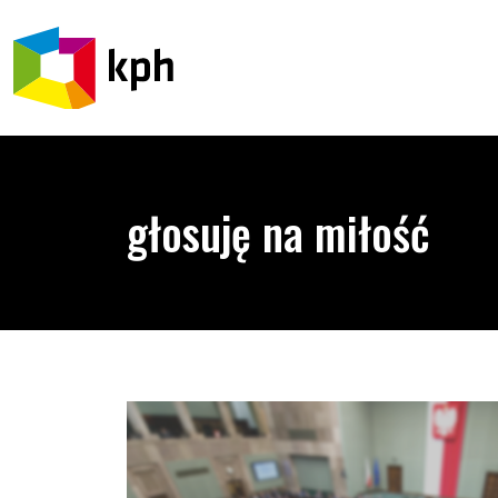
PRZEJDŹ DO TREŚCI
głosuję na miłość
Wybory parlamentarne: kto za równością osób LGB