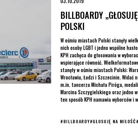
03.10.2019
BILLBOARDY „GŁOSUJĘ
POLSKI
W ośmiu miastach Polski stanęły wiel
nich osoby LGBT i jedno wspólne hasło
KPH zachęca do głosowania w wyborach
wspierające równość. Wielkoformatowe
stanęły w ośmiu miastach Polski: Wars
Wrocławiu, Łodzi i Szczecinie. Widać 
m.in. tancerza Michała Piróga, medali
Marcina Szczygielskiego oraz jedno w
ten sposób KPH namawia wyborców i wy
#
BILLBOARDY
#
GŁOSUJĘ NA MIŁOŚĆ