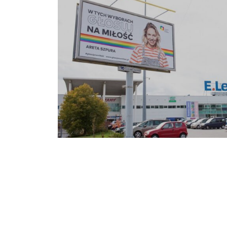
Billboardy „Głosuję na miłość” w 8 miastach Polski