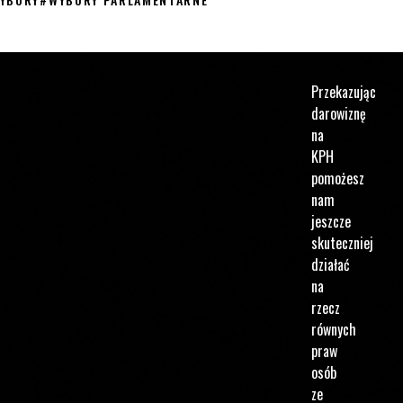
Przekazując
darowiznę
na
KPH
pomożesz
nam
jeszcze
skuteczniej
działać
na
rzecz
równych
praw
osób
ze