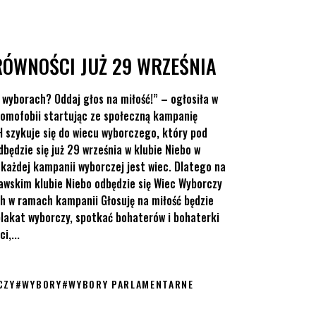
RÓWNOŚCI JUŻ 29 WRZEŚNIA
 wyborach? Oddaj głos na miłość!” – ogłosiła w
omofobii startując ze społeczną kampanię
H szykuje się do wiecu wyborczego, który pod
ędzie się już 29 września w klubie Niebo w
ażdej kampanii wyborczej jest wiec. Dlatego na
wskim klubie Niebo odbędzie się Wiec Wyborczy
h w ramach kampanii Głosuję na miłość będzie
plakat wyborczy, spotkać bohaterów i bohaterki
i,...
CZY
#
WYBORY
#
WYBORY PARLAMENTARNE