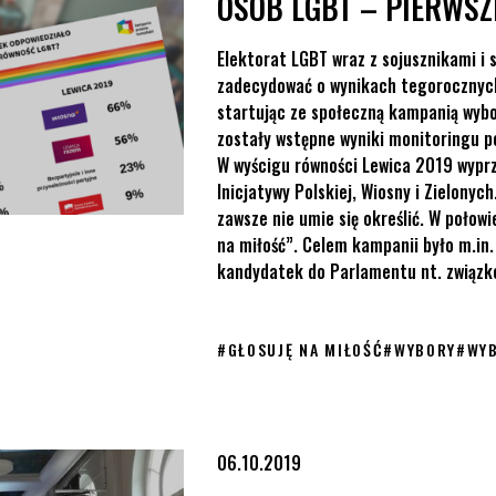
OSÓB LGBT – PIERWSZ
Elektorat LGBT wraz z sojusznikami i 
zadecydować o wynikach tegorocznych
startując ze społeczną kampanią wybor
zostały wstępne wyniki monitoringu p
W wyścigu równości Lewica 2019 wyprz
Inicjatywy Polskiej, Wiosny i Zielonyc
zawsze nie umie się określić. W połow
na miłość”. Celem kampanii było m.in
kandydatek do Parlamentu nt. związkó
#
GŁOSUJĘ NA MIŁOŚĆ
#
WYBORY
#
WY
06.10.2019