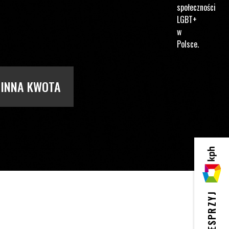
społeczności
LGBT+
w
Polsce.
INNA KWOTA
KPH
WESPRZYJ