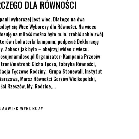
RCZEGO DLA RÓWNOŚCI
nii wyborczej jest wiec. Dlatego na dwa
odbył się Wiec Wyborczy dla Równości. Na wiecu
suję na miłość można było m.in. zrobić sobie swój
terów i bohaterki kampanii, podpisać Deklarację
. Zobacz jak było – obejrzyj wideo z wiecu.
losujenamilosc.pl Organizator: Kampania Przeciw
troni/matroni: Cicha Tęcza, Fabryka Równości,
dacja Tęczowe Rodziny, Grupa Stonewall, Instytut
arszawa, Marsz Równości Gorzów Wielkopolski,
ci Rzeszów, My, Rodzice,...
JA
#
WIEC WYBORCZY