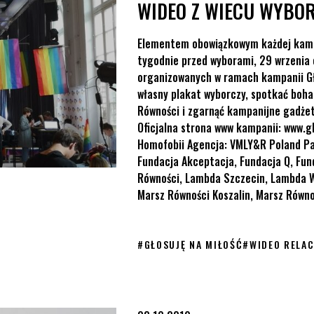
WIDEO Z WIECU WYBO
Elementem obowiązkowym każdej kampa
tygodnie przed wyborami, 29 wrzenia 
organizowanych w ramach kampanii Gło
własny plakat wyborczy, spotkać boha
Równości i zgarnąć kampanijne gadżety
Oficjalna strona www kampanii: www.g
Homofobii Agencja: VMLY&R Poland Pa
Fundacja Akceptacja, Fundacja Q, Fun
Równości, Lambda Szczecin, Lambda W
Marsz Równości Koszalin, Marsz Równoś
#
GŁOSUJĘ NA MIŁOŚĆ
#
WIDEO RELAC