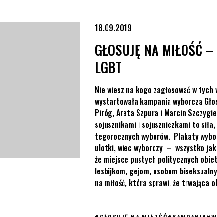
18.09.2019
GŁOSUJĘ NA MIŁOŚĆ 
LGBT
Nie wiesz na kogo zagłosować w tych 
wystartowała kampania wyborcza Głosu
Piróg, Areta Szpura i Marcin Szczygie
sojusznikami i sojuszniczkami to sił
tegorocznych wyborów. Plakaty wyborc
ulotki, wiec wyborczy – wszystko jak
że miejsce pustych politycznych obiet
lesbijkom, gejom, osobom biseksualny
na miłość, która sprawi, że trwająca 
#
GŁOSUJĘ NA MIŁOŚĆ
#
KAMPANIA
#
W