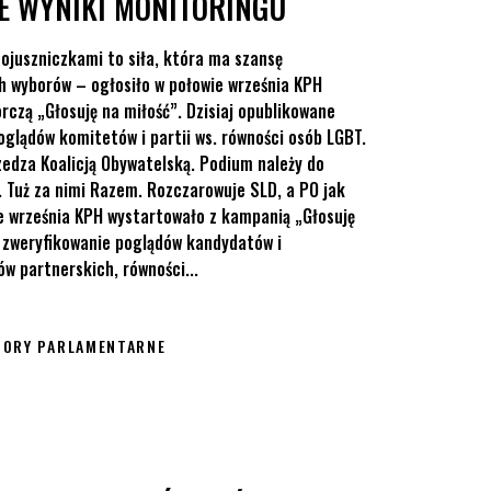
E WYNIKI MONITORINGU
sojuszniczkami to siła, która ma szansę
 wyborów – ogłosiło w połowie września KPH
czą „Głosuję na miłość”. Dzisiaj opublikowane
oglądów komitetów i partii ws. równości osób LGBT.
edza Koalicją Obywatelską. Podium należy do
h. Tuż za nimi Razem. Rozczarowuje SLD, a PO jak
ie września KPH wystartowało z kampanią „Głosuję
. zweryfikowanie poglądów kandydatów i
w partnerskich, równości...
BORY PARLAMENTARNE