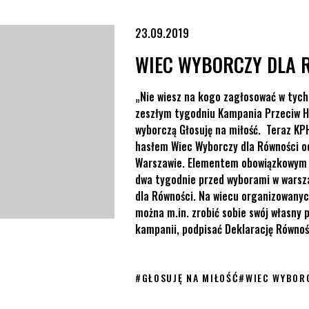
23.09.2019
WIEC WYBORCZY DLA 
„Nie wiesz na kogo zagłosować w tych
zeszłym tygodniu Kampania Przeciw H
wyborczą Głosuję na miłość. Teraz KP
hasłem Wiec Wyborczy dla Równości odb
Warszawie. Elementem obowiązkowym k
dwa tygodnie przed wyborami w warsza
dla Równości. Na wiecu organizowanyc
można m.in. zrobić sobie swój własny 
kampanii, podpisać Deklarację Równośc
#
GŁOSUJĘ NA MIŁOŚĆ
#
WIEC WYBOR