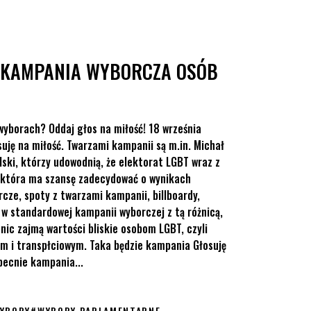
– KAMPANIA WYBORCZA OSÓB
wyborach? Oddaj głos na miłość! 18 września
ję na miłość. Twarzami kampanii są m.in. Michał
lski, którzy udowodnią, że elektorat LGBT wraz z
a, która ma szansę zadecydować o wynikach
ze, spoty z twarzami kampanii, billboardy,
 w standardowej kampanii wyborczej z tą różnicą,
nic zajmą wartości bliskie osobom LGBT, czyli
m i transpłciowym. Taka będzie kampania Głosuję
obecnie kampania...
YBORY
#
WYBORY PARLAMENTARNE