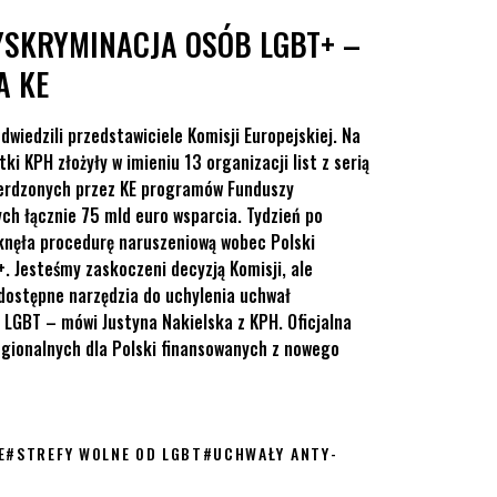
YSKRYMINACJA OSÓB LGBT+ –
A KE
wiedzili przedstawiciele Komisji Europejskiej. Na
i KPH złożyły w imieniu 13 organizacji list z serią
ierdzonych przez KE programów Funduszy
ch łącznie 75 mld euro wsparcia. Tydzień po
knęła procedurę naruszeniową wobec Polski
. Jesteśmy zaskoczeni decyzją Komisji, ale
dostępne narzędzia do uchylenia uchwał
 LGBT – mówi Justyna Nakielska z KPH. Oficjalna
gionalnych dla Polski finansowanych z nowego
E
#
STREFY WOLNE OD LGBT
#
UCHWAŁY ANTY-