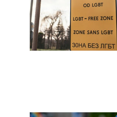
Fundusze unijne a dyskryminacja osób LGBT+ – wyw