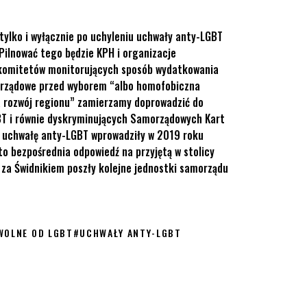
tylko i wyłącznie po uchyleniu uchwały anty-LGBT
Pilnować tego będzie KPH i organizacje
4 komitetów monitorujących sposób wydatkowania
morządowe przed wyborem “albo homofobiczna
a rozwój regionu” zamierzamy doprowadzić do
BT i równie dyskryminujących Samorządowych Kart
ą uchwałę anty-LGBT wprowadziły w 2019 roku
 to bezpośrednia odpowiedź na przyjętą w stolicy
za Świdnikiem poszły kolejne jednostki samorządu
WOLNE OD LGBT
#
UCHWAŁY ANTY-LGBT