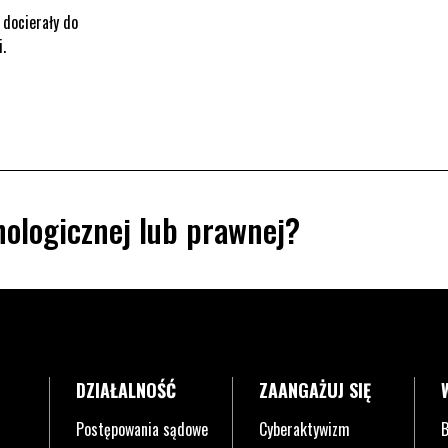
 docierały do
i.
ologicznej lub prawnej?
DZIAŁALNOŚĆ
ZAANGAŻUJ SIĘ
Postępowania sądowe
Cyberaktywizm
B