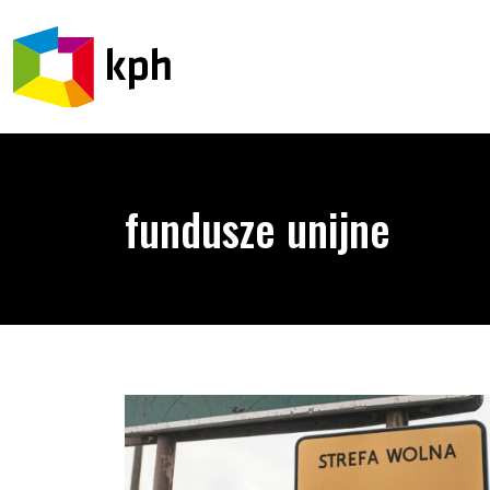
PRZEJDŹ DO TREŚCI
fundusze unijne
KPH i organizacje partnerskie w Komitetach Moni