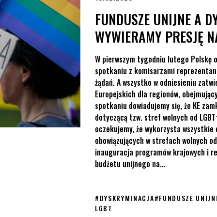
FUNDUSZE UNIJNE A D
WYWIERAMY PRESJĘ N
W pierwszym tygodniu lutego Polskę od
spotkaniu z komisarzami reprezentantk
żądań. A wszystko w odniesieniu zatw
Europejskich dla regionów, obejmujący
spotkaniu dowiadujemy się, że KE zam
dotyczącą tzw. stref wolnych od LGBT+
oczekujemy, że wykorzysta wszystkie 
obowiązujących w strefach wolnych od
inauguracja programów krajowych i re
budżetu unijnego na...
#
DYSKRYMINACJA
#
FUNDUSZE UNIJN
LGBT