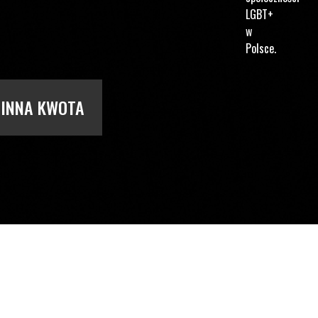
LGBT+
w
Polsce.
INNA KWOTA