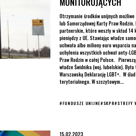
MONITORUJĄCYCH
Otrzymanie środków unijnych możliwe 
lub Samorządowej Karty Praw Rodzin. 
partnerskie, które weszły w skład 1
pieniędzy z UE. Stawiając władze sa
uchwała albo miliony euro wsparcia n
uchylenia wszystkich uchwał anty-LG
Praw Rodzin w całej Polsce. Pierwsz
władze Świdnika (woj. lubelskie). Była
Warszawską Deklarację LGBT+. W ślad 
terytorialnego. W szczytowym...
#
FUNDUSZE UNIJNE
#
SKPR
#
STREFY 
ieramy presję na KE
15.02.2023