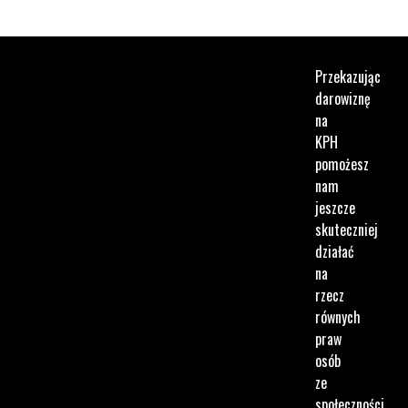
Przekazując
darowiznę
na
KPH
pomożesz
nam
jeszcze
skuteczniej
działać
na
rzecz
równych
praw
osób
ze
społeczności