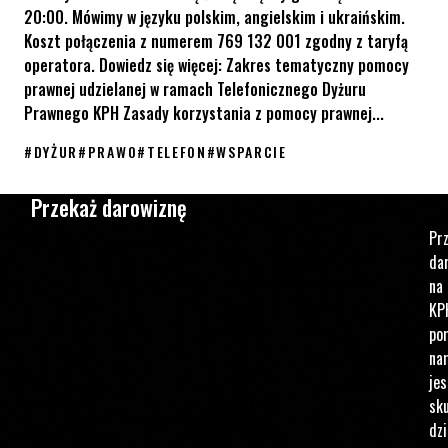
20:00. Mówimy w języku polskim, angielskim i ukraińskim.
Koszt połączenia z numerem 769 132 001 zgodny z taryfą
operatora. Dowiedz się więcej: Zakres tematyczny pomocy
prawnej udzielanej w ramach Telefonicznego Dyżuru
Prawnego KPH Zasady korzystania z pomocy prawnej...
#
DYŻUR
#
PRAWO
#
TELEFON
#
WSPARCIE
Telefoniczny Dyżur Prawny KPH
Przekaż darowiznę
Pr
da
na
KP
po
na
jes
sku
dzi