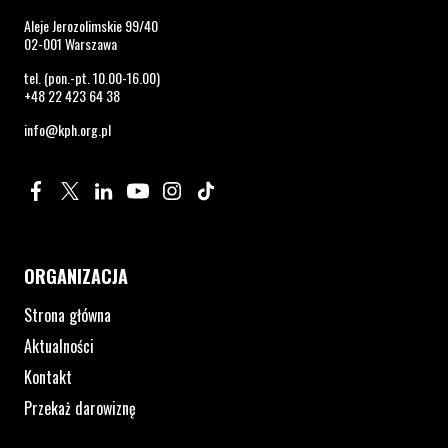
Aleje Jerozolimskie 99/40
02-001 Warszawa
tel. (pon.-pt. 10.00-16.00)
+48 22 423 64 38
info@kph.org.pl
Profil na Facebook. Strona otwiera się w nowym oknie.
Profil na Twitter. Strona otwiera się w nowym oknie.
Profil na LinkedIn. Strona otwiera się w nowym oknie.
Profil na YouTube. Strona otwiera się w nowym 
Profil na Instagram. Strona otwiera się 
Profil na Tiktok. Strona otwiera się
ORGANIZACJA
Strona główna
Aktualności
Kontakt
Przekaż darowiznę