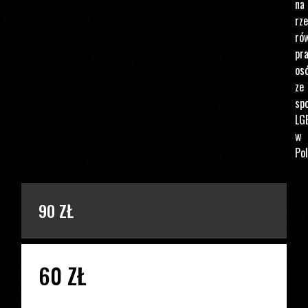
na
rz
ró
pr
os
ze
spo
LG
w
Pol
PODAJ KWOTĘ
90 ZŁ
60 ZŁ