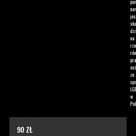
po
na
jes
sku
dzi
na
rz
ró
pr
os
ze
spo
LG
w
Pol
PODAJ KWOTĘ
90 ZŁ