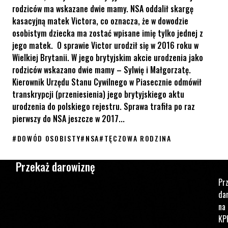
rodziców ma wskazane dwie mamy. NSA oddalił skargę
kasacyjną matek Victora, co oznacza, że w dowodzie
osobistym dziecka ma zostać wpisane imię tylko jednej z
jego matek. O sprawie Victor urodził się w 2016 roku w
Wielkiej Brytanii. W jego brytyjskim akcie urodzenia jako
rodziców wskazano dwie mamy – Sylwię i Małgorzatę.
Kierownik Urzędu Stanu Cywilnego w Piasecznie odmówił
transkrypcji (przeniesienia) jego brytyjskiego aktu
urodzenia do polskiego rejestru. Sprawa trafiła po raz
pierwszy do NSA jeszcze w 2017...
#
DOWÓD OSOBISTY
#
NSA
#
TĘCZOWA RODZINA
NSA oddalił skargę kasacyjną matek 8-letniego Victora – w dow
Przekaż darowiznę
Pr
da
na
KP