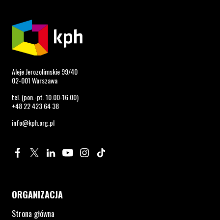
Aleje Jerozolimskie 99/40
02-001 Warszawa
tel. (pon.-pt. 10.00-16.00)
+48 22 423 64 38
info@kph.org.pl
Profil na Facebook. Strona otwiera się w nowym oknie.
Profil na Twitter. Strona otwiera się w nowym oknie.
Profil na LinkedIn. Strona otwiera się w nowym oknie.
Profil na YouTube. Strona otwiera się w nowym 
Profil na Instagram. Strona otwiera się 
Profil na Tiktok. Strona otwiera się
ORGANIZACJA
Strona główna