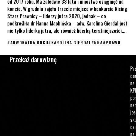
od 2017 roku. Ma zaledwie 33 lata i mnóstwo osiągnięć na
koncie. W grudniu zajęła trzecie miejsce w konkursie Rising
Stars Prawnicy – liderzy jutra 2020, jednak – co
podkreśliła dr Hanna Machińska – adw. Karolina Gierdal jest
nie tylko liderką jutra, ale również liderką teraźniejszości....
#
ADWOKATKA ROKU
#
KAROLINA GIERDAL
#
NRA
#
PRAWO
Karolina Gierdal z KPH Adwokatką Roku 2020
Przekaż darowiznę
Pr
da
na
KP
po
na
jes
sku
dzi
na