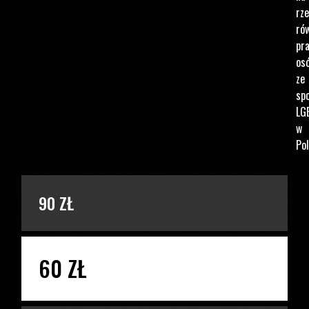
rz
ró
pr
os
ze
spo
LG
w
Pol
PODAJ KWOTĘ
90 ZŁ
60 ZŁ