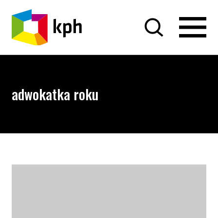
PRZEJDŹ DO TREŚCI
adwokatka roku