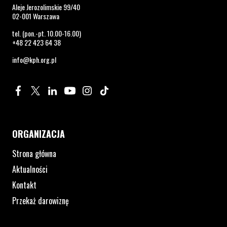
Aleje Jerozolimskie 99/40
02-001 Warszawa
tel. (pon.-pt. 10.00-16.00)
+48 22 423 64 38
info@kph.org.pl
Profil na Facebook. Strona otwiera się w nowym oknie.
Profil na Twitter. Strona otwiera się w nowym oknie.
Profil na LinkedIn. Strona otwiera się w nowym oknie.
Profil na YouTube. Strona otwiera się w nowym 
Profil na Instagram. Strona otwiera się 
Profil na Tiktok. Strona otwiera się
ORGANIZACJA
Strona główna
Aktualności
Kontakt
Przekaż darowiznę