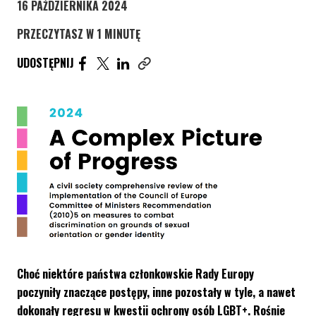
16 PAŹDZIERNIKA 2024
PRZECZYTASZ W 1 MINUTĘ
UDOSTĘPNIJ ARTYKUŁ NA FACEBOOK. STRONA O
UDOSTĘPNIJ ARTYKUŁ NA TWITTER. STRONA
UDOSTĘPNIJ ARTYKUŁ NA LINKEDIN. S
UDOSTĘPNIJ
Skopiuj link tego artykułu
Choć niektóre państwa członkowskie Rady Europy
poczyniły znaczące postępy, inne pozostały w tyle, a nawet
dokonały regresu w kwestii ochrony osób LGBT+. Rośnie