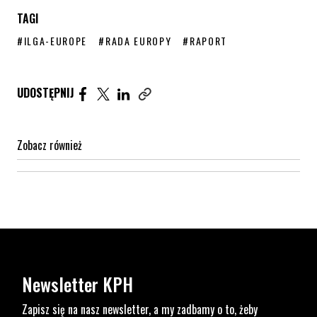
TAGI
STRONA TAGU WPISÓW
STRONA TAGU WPISÓW
STRONA TAGU WPISÓW
#ILGA-EUROPE
#RADA EUROPY
#RAPORT
Udostępnij artykuł na Facebook. Strona otwiera się 
Udostępnij artykuł na Twitter. Strona otwiera s
Udostępnij artykuł na Linkedin. Strona otw
UDOSTĘPNIJ
Zobacz również
Newsletter KPH
Zapisz się na nasz newsletter, a my zadbamy o to, żeby