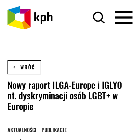
PRZEJDŹ DO TREŚCI
WRÓĆ
Nowy raport ILGA-Europe i IGLYO
nt. dyskryminacji osób LGBT+ w
Europie
STRONA KATEGORII WPISÓW
STRONA KATEGORII WPISÓW
AKTUALNOŚCI
PUBLIKACJE