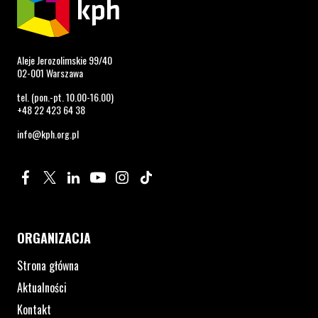
Aleje Jerozolimskie 99/40
02-001 Warszawa
tel. (pon.-pt. 10.00-16.00)
+48 22 423 64 38
info@kph.org.pl
Profil na Facebook. Strona otwiera się w nowym oknie.
Profil na Twitter. Strona otwiera się w nowym oknie.
Profil na LinkedIn. Strona otwiera się w nowym oknie.
Profil na YouTube. Strona otwiera się w nowym 
Profil na Instagram. Strona otwiera się 
Profil na Tiktok. Strona otwiera się
ORGANIZACJA
Strona główna
Aktualności
Kontakt