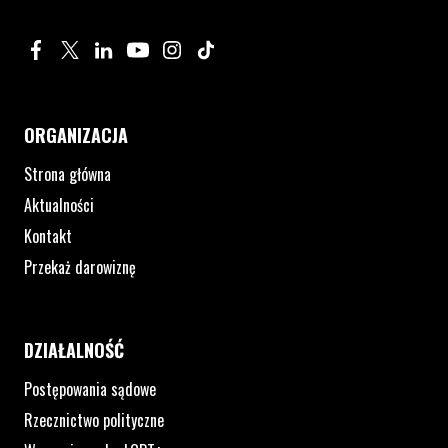
Profil na Facebook. Strona otwiera się w nowym oknie.
Profil na Twitter. Strona otwiera się w nowym oknie.
Profil na LinkedIn. Strona otwiera się w nowym oknie.
Profil na YouTube. Strona otwiera się w nowym 
Profil na Instagram. Strona otwiera się 
Profil na Tiktok. Strona otwiera się
ORGANIZACJA
Strona główna
Aktualności
Kontakt
Przekaż darowiznę
DZIAŁALNOŚĆ
Postępowania sądowe
Rzecznictwo polityczne