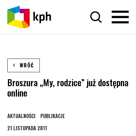
PRZEJDŹ DO TREŚCI
WRÓĆ
Broszura „My, rodzice” już dostępna
online
STRONA KATEGORII WPISÓW
STRONA KATEGORII WPISÓW
AKTUALNOŚCI
PUBLIKACJE
21 LISTOPADA 2011