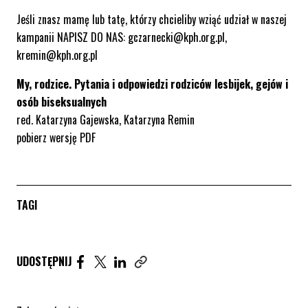
Jeśli znasz mamę lub tatę, którzy chcieliby wziąć udział w naszej
kampanii NAPISZ DO NAS:
gczarnecki@kph.org.pl
,
kremin@kph.org.pl
My, rodzice. Pytania i odpowiedzi rodziców lesbijek, gejów i
osób biseksualnych
red. Katarzyna Gajewska, Katarzyna Remin
pobierz wersję PDF
TAGI
Udostępnij artykuł na Facebook. Strona otwiera się 
Udostępnij artykuł na Twitter. Strona otwiera s
Udostępnij artykuł na Linkedin. Strona otw
UDOSTĘPNIJ