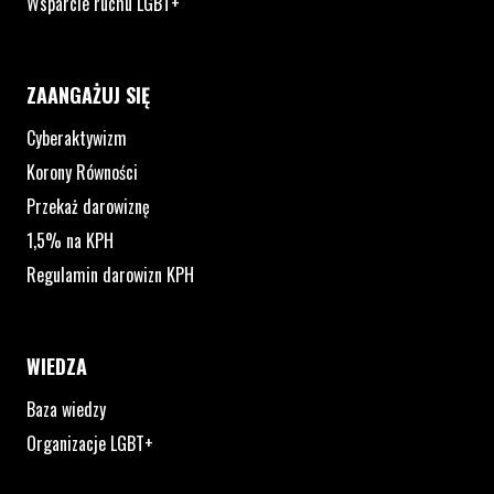
Wsparcie ruchu LGBT+
ZAANGAŻUJ SIĘ
Cyberaktywizm
Korony Równości
Przekaż darowiznę
1,5% na KPH
Regulamin darowizn KPH
WIEDZA
Baza wiedzy
Organizacje LGBT+