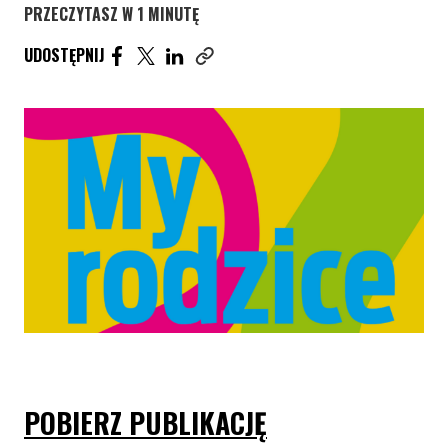
PRZECZYTASZ W 1 MINUTĘ
UDOSTĘPNIJ ARTYKUŁ NA FACEBOOK. STRONA O
UDOSTĘPNIJ ARTYKUŁ NA TWITTER. STRONA
UDOSTĘPNIJ ARTYKUŁ NA LINKEDIN. S
UDOSTĘPNIJ
Skopiuj link tego artykułu
POBIERZ PUBLIKACJĘ