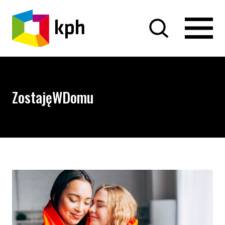
PRZEJDŹ DO TREŚCI
ZostajęWDomu