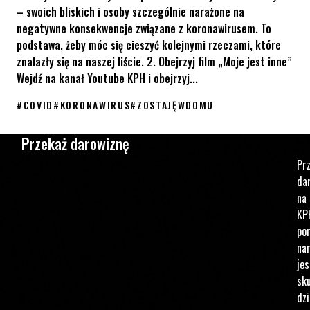
– swoich bliskich i osoby szczególnie narażone na
negatywne konsekwencje związane z koronawirusem. To
podstawa, żeby móc się cieszyć kolejnymi rzeczami, które
znalazły się na naszej liście. 2. Obejrzyj film „Moje jest inne”
Wejdź na kanał Youtube KPH i obejrzyj...
#
COVID
#
KORONAWIRUS
#
ZOSTAJĘWDOMU
10 tęczowych sposobów na spędzenie czasu w domu #zostajęwd
Przekaż darowiznę
Pr
da
na
KP
po
na
jes
sku
dzi