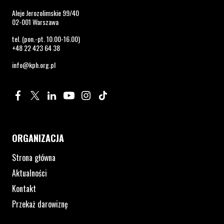
Aleje Jerozolimskie 99/40
02-001 Warszawa
tel. (pon.-pt. 10.00-16.00)
+48 22 423 64 38
info@kph.org.pl
Profil na Facebook. Strona otwiera się w nowym oknie.
Profil na Twitter. Strona otwiera się w nowym oknie.
Profil na LinkedIn. Strona otwiera się w nowym oknie.
Profil na YouTube. Strona otwiera się w nowym 
Profil na Instagram. Strona otwiera się 
Profil na Tiktok. Strona otwiera się
ORGANIZACJA
Strona główna
Aktualności
Kontakt
Przekaż darowiznę