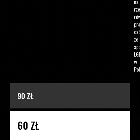
na
rz
ró
pr
os
ze
spo
LG
w
Pol
PODAJ KWOTĘ
90 ZŁ
60 ZŁ