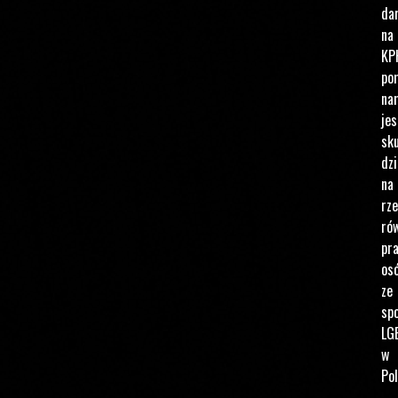
da
na
KP
po
na
jes
sku
dzi
na
rz
ró
pr
os
ze
spo
LG
w
Pol