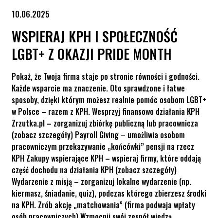
10.06.2025
WSPIERAJ KPH I SPOŁECZNOŚĆ
LGBT+ Z OKAZJI PRIDE MONTH
Pokaż, że Twoja firma staje po stronie równości i godności.
Każde wsparcie ma znaczenie. Oto sprawdzone i łatwe
sposoby, dzięki którym możesz realnie pomóc osobom LGBT+
w Polsce – razem z KPH. Wesprzyj finansowo działania KPH
Zrzutka.pl – zorganizuj zbiórkę publiczną lub pracownicza
(zobacz szczegóły) Payroll Giving – umożliwia osobom
pracowniczym przekazywanie „końcówki” pensji na rzecz
KPH Zakupy wspierające KPH – wspieraj firmy, które oddają
część dochodu na działania KPH (zobacz szczegóły)
Wydarzenie z misją – zorganizuj lokalne wydarzenie (np.
kiermasz, śniadanie, quiz), podczas którego zbierzesz środki
na KPH. Zrób akcję „matchowania” (firma podwaja wpłaty
osób pracowniczych) Wzmocnij swój zespół wiedzą...