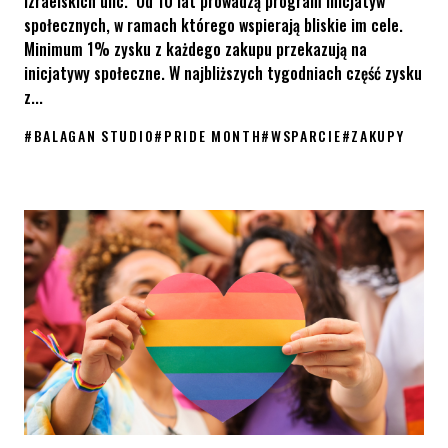
izraelskich ulic. Od 10 lat prowadzą program inicjatyw
społecznych, w ramach którego wspierają bliskie im cele.
Minimum 1% zysku z każdego zakupu przekazują na
inicjatywy społeczne. W najbliższych tygodniach część zysku
z...
#
BALAGAN STUDIO
#
PRIDE MONTH
#
WSPARCIE
#
ZAKUPY
Kupuj w Balagan Studio i wspieraj KPH podczas Pride Month!