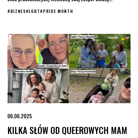
#
BIZNES
#
LGBT
#
PRIDE MONTH
Wspieraj KPH i społeczność LGBT+ z okazji Pride Month
06.06.2025
KILKA SŁÓW OD QUEEROWYCH MAM