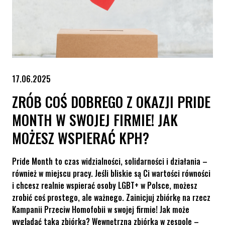
17.06.2025
ZRÓB COŚ DOBREGO Z OKAZJI PRIDE
MONTH W SWOJEJ FIRMIE! JAK
MOŻESZ WSPIERAĆ KPH?
Pride Month to czas widzialności, solidarności i działania –
również w miejscu pracy. Jeśli bliskie są Ci wartości równości
i chcesz realnie wspierać osoby LGBT+ w Polsce, możesz
zrobić coś prostego, ale ważnego. Zainicjuj zbiórkę na rzecz
Kampanii Przeciw Homofobii w swojej firmie! Jak może
wyglądać taka zbiórka? Wewnętrzna zbiórka w zespole –