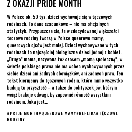
Z OKAZJI PRIDE MONTH
W Polsce ok. 50 tys. dzieci wychowuje się w tęczowych
rodzinach. To dane szacunkowe – nie ma oficjalnych
statystyk. Przypuszcza się, że w zdecydowanej większości
tęczowe rodziny tworzą w Polsce queerowe mamy,
queerowych ojców jest mniej. Dzieci wychowywane w tych
rodzinach to najczęściej biologiczne dzieci jednej z kobiet.
„Druga” mama, nazywana też czasem „mamą społeczną”, w
świetle polskiego prawa nie ma wobec wychowywanych przez
siebie dzieci ani żadnych obowiązków, ani żadnych praw. Ten
tekst kierujemy do tęczowych rodzin, które mimo wszystko
budują tu przyszłość – a także do polityczek_ów, którym
wciąż brakuje odwagi, by zapewnić równość wszystkim
rodzinom. Jaka jest...
#
PRIDE MONTH
#
QUEEROWE MAMY
#
REPLIKA
#
TĘCZOWE
RODZINY
Kilka słów od queerowych mam z okazji Pride Month