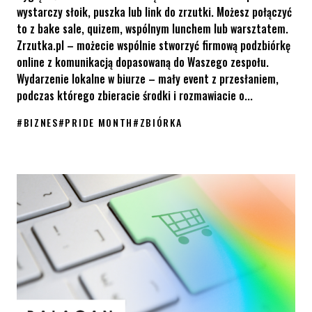
wystarczy słoik, puszka lub link do zrzutki. Możesz połączyć
to z bake sale, quizem, wspólnym lunchem lub warsztatem.
Zrzutka.pl – możecie wspólnie stworzyć firmową podzbiórkę
online z komunikacją dopasowaną do Waszego zespołu.
Wydarzenie lokalne w biurze – mały event z przesłaniem,
podczas którego zbieracie środki i rozmawiacie o...
#
BIZNES
#
PRIDE MONTH
#
ZBIÓRKA
Zrób coś dobrego z okazji Pride Month w swojej firmie! Jak moż