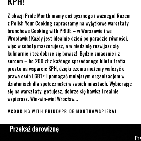
KPH!
Z okazji Pride Month mamy coś pysznego i ważnego! Razem
z Polish Your Cooking zapraszamy na wyjątkowe warsztaty
brunchowe Cooking with PRIDE – w Warszawie i we
Wrocławiu! Każdy jest idealnie dzień po paradzie równości,
więc w sobotę maszerujesz, a w niedzielę rozwijasz się
kulinarnie i też dobrze się bawisz! Będzie smacznie i z
sercem – bo 200 zł z każdego sprzedanego biletu trafia
prosto na wsparcie KPH, dzięki czemu możemy walczyć o
prawa osób LGBT+ i pomagać mniejszym organizacjom w
działaniach dla społeczności w swoich miastach. Wybierając
się na warsztaty, gotujesz, dobrze się bawisz i realnie
wspierasz. Win-win-win! Wrocław...
#
COOKING WITH PRIDE
#
PRIDE MONTH
#
WSPIERAJ
Cooking With Pride – zapisz się na warsztaty kulinarne z okazji 
Przekaż darowiznę
Pr