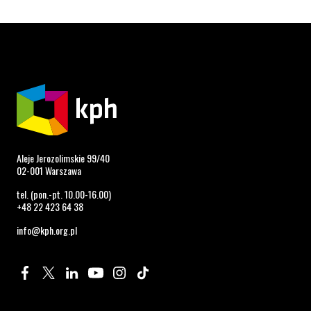
Aleje Jerozolimskie 99/40
02-001 Warszawa
tel. (pon.-pt. 10.00-16.00)
+48 22 423 64 38
info@kph.org.pl
Profil na Facebook. Strona otwiera się w nowym oknie.
Profil na Twitter. Strona otwiera się w nowym oknie.
Profil na LinkedIn. Strona otwiera się w nowym oknie.
Profil na YouTube. Strona otwiera się w nowym 
Profil na Instagram. Strona otwiera się 
Profil na Tiktok. Strona otwiera się