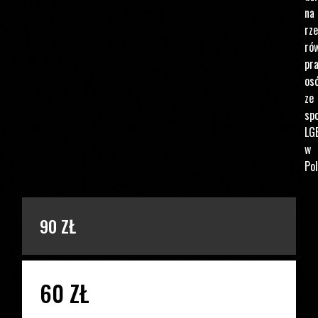
na
rz
ró
pr
os
ze
spo
LG
w
Pol
PODAJ KWOTĘ
90 ZŁ
60 ZŁ