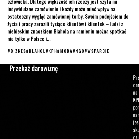
człowieka. Dlatego większość ich rzeczy jest szyta na
indywidulane zamówienie i każdy może mieć wpływ na
ostateczny wygląd zamówionej torby. Swoim podejściem do
życia i pracy zarazili tysiące klientów i klientek – ludzi z
niebieskim znaczkiem Blahola na ramieniu można spotkać
nie tylko w Polsce i...
#
BIZNES
#
BLAHOL
#
KPH
#
MODA
#
NGO
#
WSPARCIE
Kup produkt z limitowanej serii BLAHOL RAINBOW i wspieraj KPH
Przekaż darowiznę
Pr
da
na
KP
po
na
jes
sku
dzi