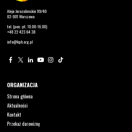
Aleje Jerozolimskie 99/40
02-001 Warszawa
tel. (pon.-pt. 10.00-16.00)
+48 22 423 64 38
info@kph.org.pl
Profil na Facebook. Strona otwiera się w nowym oknie.
Profil na Twitter. Strona otwiera się w nowym oknie.
Profil na LinkedIn. Strona otwiera się w nowym oknie.
Profil na YouTube. Strona otwiera się w nowym 
Profil na Instagram. Strona otwiera się 
Profil na Tiktok. Strona otwiera się
ORGANIZACJA
Strona główna
Aktualności
Kontakt
Przekaż darowiznę