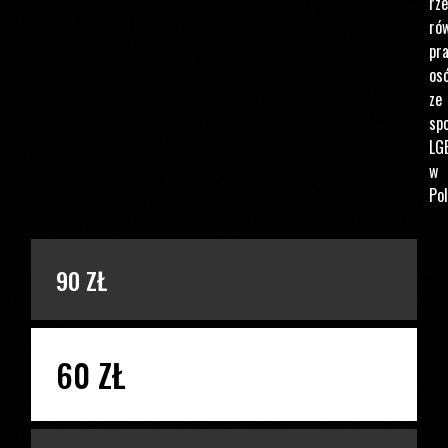
rz
ró
pr
os
ze
spo
LG
w
Pol
PODAJ KWOTĘ
90 ZŁ
60 ZŁ