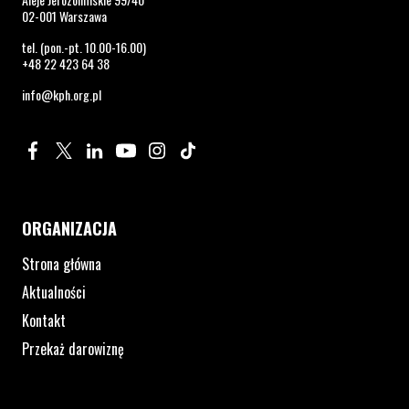
02-001 Warszawa
tel. (pon.-pt. 10.00-16.00)
+48 22 423 64 38
info@kph.org.pl
Profil na Facebook. Strona otwiera się w nowym oknie.
Profil na Twitter. Strona otwiera się w nowym oknie.
Profil na LinkedIn. Strona otwiera się w nowym oknie.
Profil na YouTube. Strona otwiera się w nowym 
Profil na Instagram. Strona otwiera się 
Profil na Tiktok. Strona otwiera się
ORGANIZACJA
Strona główna
Aktualności
Kontakt
Przekaż darowiznę