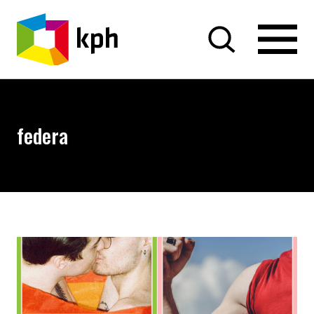
PRZEJDŹ DO TREŚCI
federa