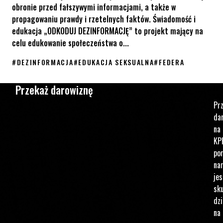
obronie przed fałszywymi informacjami, a także w
propagowaniu prawdy i rzetelnych faktów. Świadomość i
edukacja „ODKODUJ DEZINFORMACJĘ” to projekt mający na
celu edukowanie społeczeństwa o...
#
DEZINFORMACJA
#
EDUKACJA SEKSUALNA
#
FEDERA
„ODKODUJ DEZINFORMACJĘ” – poznaj nowy projekt Fundacji FEDE
Przekaż darowiznę
Pr
da
na
KP
po
na
jes
sku
dzi
na