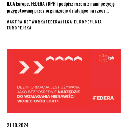
ILGA Europe, FEDERA i KPH i podpisz razem z nami petycję
przygotowaną przez organizacje działające na rzecz...
#
ASTRA NETWORK
#
FEDERA
#
ILGA-EUROPE
#
UNIA
EUROPEJSKA
Stańmy razem po stronie równości w UE – to dotyczy nas wszyst
21.10.2024