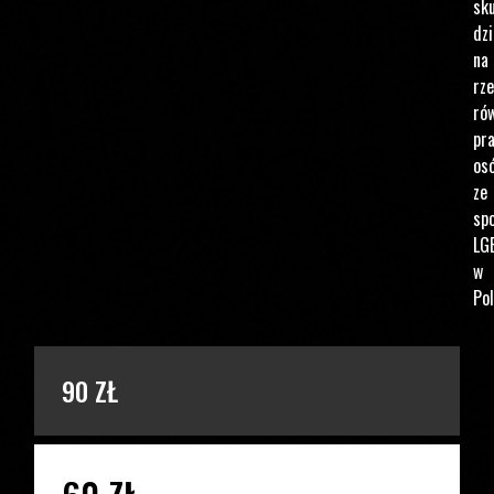
sku
dzi
na
rz
ró
pr
os
ze
spo
LG
w
Pol
PODAJ KWOTĘ
90 ZŁ