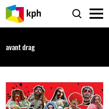
PRZEJDŹ DO TREŚCI
avant drag