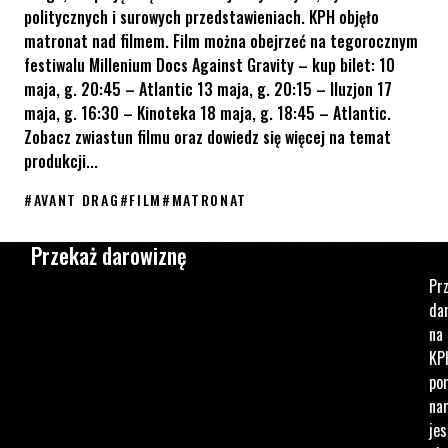
politycznych i surowych przedstawieniach. KPH objęło
matronat nad filmem. Film można obejrzeć na tegorocznym
festiwalu Millenium Docs Against Gravity – kup bilet: 10
maja, g. 20:45 – Atlantic 13 maja, g. 20:15 – Iluzjon 17
maja, g. 16:30 – Kinoteka 18 maja, g. 18:45 – Atlantic.
Zobacz zwiastun filmu oraz dowiedz się więcej na temat
produkcji...
#
AVANT DRAG
#
FILM
#
MATRONAT
Film „Avant-Drag!” o greckich drag queen pod matronatem KPH
Przekaż darowiznę
Pr
da
na
KP
po
na
jes