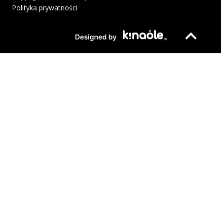
Polityka prywatności
Plik pdf otworzy się w nowym oknie lub zostanie pobrany na twoj
Strona otwiera si