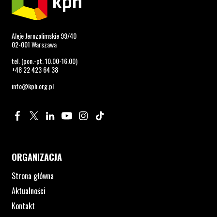
Aleje Jerozolimskie 99/40
02-001 Warszawa
tel. (pon.-pt. 10.00-16.00)
+48 22 423 64 38
info@kph.org.pl
Profil na Facebook. Strona otwiera się w nowym oknie.
Profil na Twitter. Strona otwiera się w nowym oknie.
Profil na LinkedIn. Strona otwiera się w nowym oknie.
Profil na YouTube. Strona otwiera się w nowym 
Profil na Instagram. Strona otwiera się 
Profil na Tiktok. Strona otwiera się
ORGANIZACJA
Strona główna
Aktualności
Kontakt