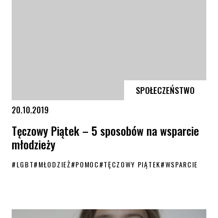
SPOŁECZEŃSTWO
20.10.2019
Tęczowy Piątek – 5 sposobów na wsparcie
młodzieży
#
LGBT
#
MŁODZIEŻ
#
POMOC
#
TĘCZOWY PIĄTEK
#
WSPARCIE
Tęczowy Piątek – 5 sposobów na wsparcie młodzieży