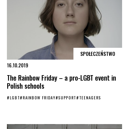
SPOŁECZEŃSTWO
16.10.2019
The Rainbow Friday – a pro-LGBT event in
Polish schools
#
LGBT
#
RAINBOW FRIDAY
#
SUPPORT
#
TEENAGERS
The Rainbow Friday – a pro-LGBT event in Polish schools