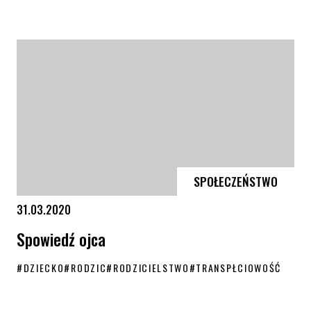
Dumna z bycia transkobietą
SPOŁECZEŃSTWO
31.03.2020
Spowiedź ojca
#
DZIECKO
#
RODZIC
#
RODZICIELSTWO
#
TRANSPŁCIOWOŚĆ