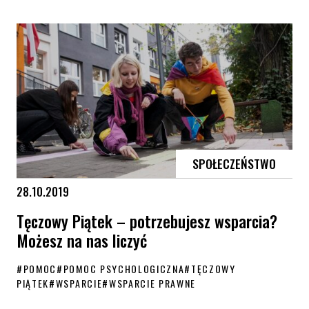
List otwarty KPH do organizatorów Marszu Tysiąca Tóg
SPOŁECZEŃSTWO
28.10.2019
Tęczowy Piątek – potrzebujesz wsparcia?
Możesz na nas liczyć
#
POMOC
#
POMOC PSYCHOLOGICZNA
#
TĘCZOWY
PIĄTEK
#
WSPARCIE
#
WSPARCIE PRAWNE