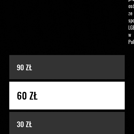
os
ze
spo
LG
w
Pol
PODAJ KWOTĘ
90 ZŁ
60 ZŁ
30 ZŁ