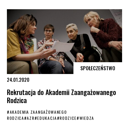
Będzie rekord? Akcja „Popieram związki” 15 lutego
SPOŁECZEŃSTWO
24.01.2020
Rekrutacja do Akademii Zaangażowanego
Rodzica
#
AKADEMIA ZAANGAŻOWANEGO
RODZICA
#
AZR
#
EDUKACJA
#
RODZICE
#
WIEDZA