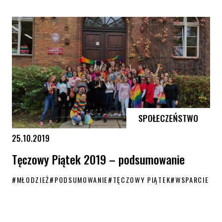
Tęczowy Piątek – potrzebujesz wsparcia? Możesz na nas liczyć
SPOŁECZEŃSTWO
25.10.2019
Tęczowy Piątek 2019 – podsumowanie
#
MŁODZIEŻ
#
PODSUMOWANIE
#
TĘCZOWY PIĄTEK
#
WSPARCIE
Tęczowy Piątek 2019 – podsumowanie