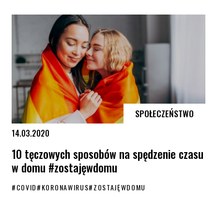
Wsparcie psychologiczne w czasach pandemii: telefony i maile
SPOŁECZEŃSTWO
14.03.2020
10 tęczowych sposobów na spędzenie czasu
w domu #zostajęwdomu
#
COVID
#
KORONAWIRUS
#
ZOSTAJĘWDOMU