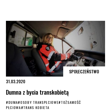
Córek Myszak
SPOŁECZEŃSTWO
31.03.2020
Dumna z bycia transkobietą
#
DUMA
#
OSOBY TRANSPŁCIOWE
#
TOŻSAMOŚĆ
PŁCIOWA
#
TRANS KOBIETA