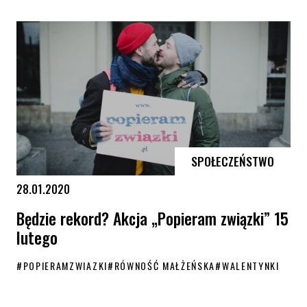
10 tęczowych sposobów na spędzenie czasu w domu #zostajęwdomu
SPOŁECZEŃSTWO
28.01.2020
Będzie rekord? Akcja „Popieram związki” 15
lutego
#
POPIERAMZWIAZKI
#
RÓWNOŚĆ MAŁŻEŃSKA
#
WALENTYNKI