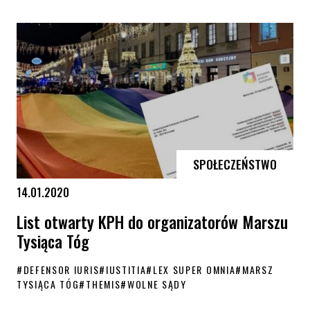
Rekrutacja do Akademii Zaangażowanego Rodzica
SPOŁECZEŃSTWO
14.01.2020
List otwarty KPH do organizatorów Marszu
Tysiąca Tóg
#
DEFENSOR IURIS
#
IUSTITIA
#
LEX SUPER OMNIA
#
MARSZ
TYSIĄCA TÓG
#
THEMIS
#
WOLNE SĄDY