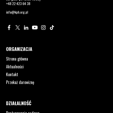
+48 22 423 64 38
info@kph.org.pl
Profil na Facebook. Strona otwiera się w nowym oknie.
Profil na Twitter. Strona otwiera się w nowym oknie.
Profil na LinkedIn. Strona otwiera się w nowym oknie.
Profil na YouTube. Strona otwiera się w nowym 
Profil na Instagram. Strona otwiera się 
Profil na Tiktok. Strona otwiera się
ORGANIZACJA
Strona główna
Aktualności
Kontakt
Przekaż darowiznę
DZIAŁALNOŚĆ