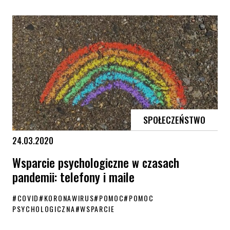
Spowiedź ojca
SPOŁECZEŃSTWO
24.03.2020
Wsparcie psychologiczne w czasach
pandemii: telefony i maile
#
COVID
#
KORONAWIRUS
#
POMOC
#
POMOC
PSYCHOLOGICZNA
#
WSPARCIE