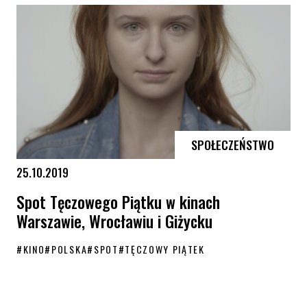
SPOŁECZEŃSTWO
25.10.2019
Spot Tęczowego Piątku w kinach
Warszawie, Wrocławiu i Giżycku
#
KINO
#
POLSKA
#
SPOT
#
TĘCZOWY PIĄTEK
Spot Tęczowego Piątku w kinach Warszawie, Wrocławiu i Giżycku