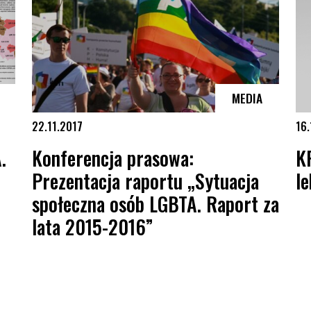
MEDIA
22.11.2017
16.
.
Konferencja prasowa:
K
Prezentacja raportu „Sytuacja
l
społeczna osób LGBTA. Raport za
lata 2015-2016”
 2016
Konferencja prasowa: Prezentacja raportu „Sytuacja społeczna o
KPH