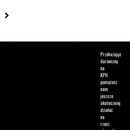
Następna strona
a numer
Przekazując
darowiznę
na
KPH
pomożesz
nam
jeszcze
skuteczniej
działać
na
rzecz