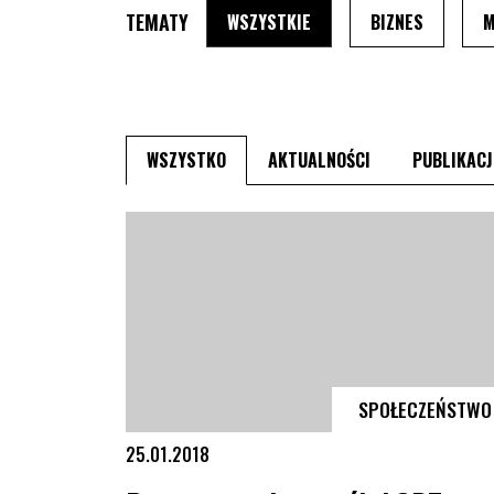
TEMATY
PO WYBRANIU TEMATU, S
PO WYBRA
WSZYSTKIE
BIZNES
M
PO WYBRANIU TYPU, STRONA PRZEŁA
PO WYBRANIU TY
WSZYSTKO
AKTUALNOŚCI
PUBLIKACJ
SPOŁECZEŃSTWO
25.01.2018