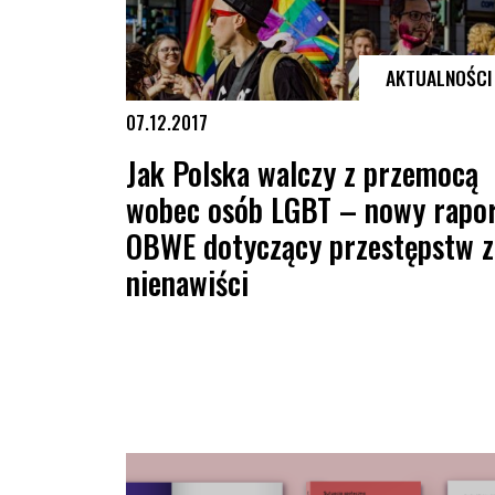
AKTUALNOŚCI
07.12.2017
Jak Polska walczy z przemocą
wobec osób LGBT – nowy rapo
OBWE dotyczący przestępstw z
nienawiści
Jak Polska walczy z przemocą wobec osób LGBT – nowy