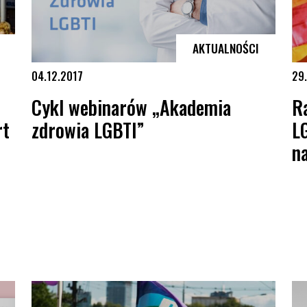
AKTUALNOŚCI
04.12.2017
29.
Cykl webinarów „Akademia
R
rt
zdrowia LGBTI”
L
n
 raport OBWE dotyczący przestępstw z nienawiści
Cykl webinarów „Akademia zdrowia LGBTI”
Rap