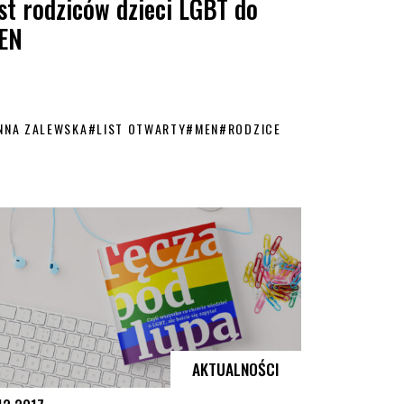
st rodziców dzieci LGBT do
EN
NNA ZALEWSKA
#
LIST OTWARTY
#
MEN
#
RODZICE
st gejem
t rodziców dzieci LGBT do MEN
AKTUALNOŚCI