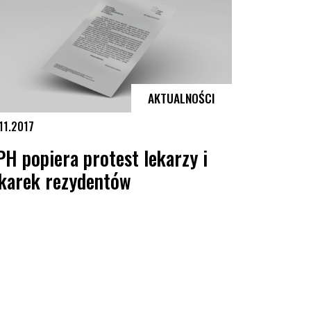
AKTUALNOŚCI
11.2017
PH popiera protest lekarzy i
ekarek rezydentów
sób LGBTA. Raport za lata 2015-2016”
 popiera protest lekarzy i lekarek rezydentów