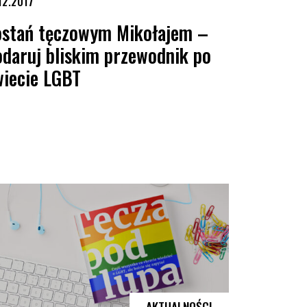
12.2017
ostań tęczowym Mikołajem –
odaruj bliskim przewodnik po
wiecie LGBT
taki wyrok w Polsce!
tań tęczowym Mikołajem – podaruj bliskim przewodnik po świecie LGBT
AKTUALNOŚCI