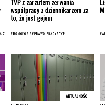
TVP z zarzutem zerwania
Li
współpracy z dziennikarzem za
M
y
to, że jest gejem
A Z
#
HOMOFOBIA
#
PRAWO PRACY
#
TVP
#
A
pomocy
TVP z zarzutem zerwania współpracy z dziennikarzem za to, że je
Lis
AKTUALNOŚCI