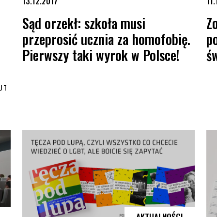
13.12.2017
11.
Sąd orzekł: szkoła musi
Z
przeprosić ucznia za homofobię.
p
Pierwszy taki wyrok w Polsce!
ś
UT
Sąd orzekł: szkoła musi przeprosić ucznia za homofobię. Pierwszy 
Zos
AKTUALNOŚCI