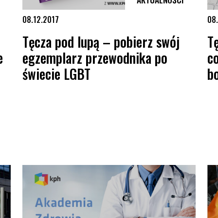
08.12.2017
08
Tęcza pod lupą – pobierz swój
Tę
e
egzemplarz przewodnika po
co
świecie LGBT
bo
aktyczne aspekty zwalczania przemocy motywowanej uprzedzeniami”
Tęcza pod lupą – pobierz swój egzemplarz przewodnika po świeci
Tęc