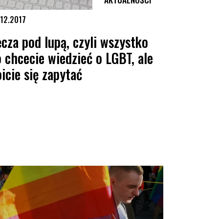
.12.2017
cza pod lupą, czyli wszystko
 chcecie wiedzieć o LGBT, ale
icie się zapytać
e LGBT
za pod lupą, czyli wszystko co chcecie wiedzieć o LGBT, ale boicie się zap