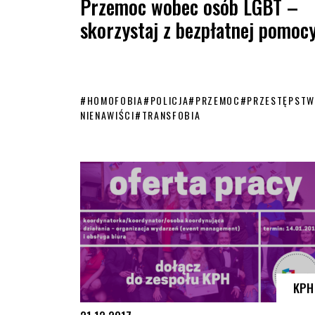
Przemoc wobec osób LGBT –
skorzystaj z bezpłatnej pomoc
#
HOMOFOBIA
#
POLICJA
#
PRZEMOC
#
PRZESTĘPSTW
NIENAWIŚCI
#
TRANSFOBIA
Przemoc wobec osób LGBT – skorzystaj z bezpłatnej 
KPH