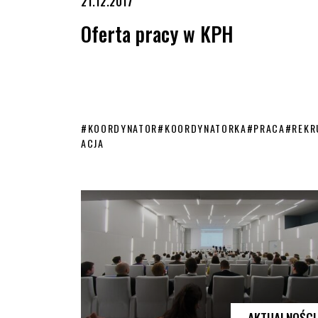
21.12.2017
Oferta pracy w KPH
#
KOORDYNATOR
#
KOORDYNATORKA
#
PRACA
#
REKR
ACJA
Oferta pracy w KPH
AKTUALNOŚCI