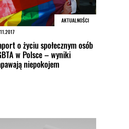
AKTUALNOŚCI
11.2017
aport o życiu społecznym osób
GBTA w Polsce – wyniki
apawają niepokojem
ort o życiu społecznym osób LGBTA w Polsce – wyniki napawają niepokoj