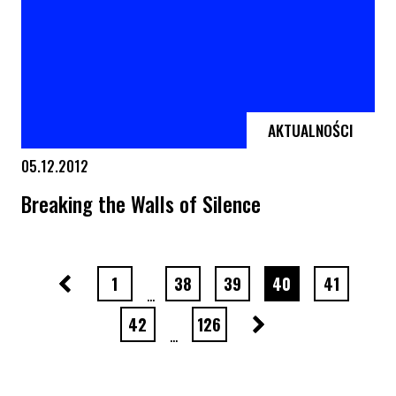
AKTUALNOŚCI
05.12.2012
Breaking the Walls of Silence
Breaking the Walls of Silence
Poprzednia strona
strona numer
strona numer
strona numer
strona numer
strona nu
1
38
39
40
41
…
Następna strona
strona numer
strona numer
42
126
…