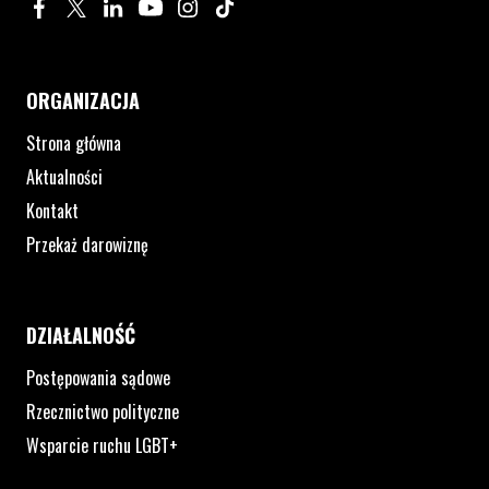
Profil na Facebook. Strona otwiera się w nowym oknie.
Profil na Twitter. Strona otwiera się w nowym oknie.
Profil na LinkedIn. Strona otwiera się w nowym oknie.
Profil na YouTube. Strona otwiera się w nowym 
Profil na Instagram. Strona otwiera się 
Profil na Tiktok. Strona otwiera się
ORGANIZACJA
Strona główna
Aktualności
Kontakt
Przekaż darowiznę
DZIAŁALNOŚĆ
Postępowania sądowe
Rzecznictwo polityczne
Wsparcie ruchu LGBT+