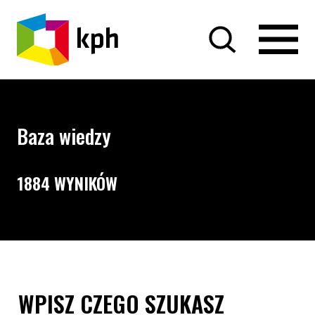
PRZEJDŹ DO TREŚCI
Baza wiedzy
1884 WYNIKÓW
Opcje wyszukiwania i filtrowania treści
Wyszukiwarka