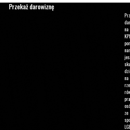
Przekaż darowiznę
Pr
da
na
KP
po
na
jes
sku
dzi
na
rz
ró
pr
os
ze
spo
LG