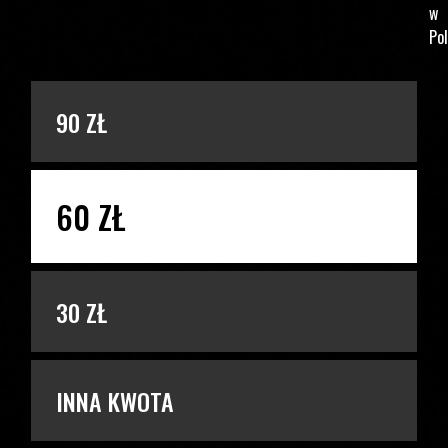
w
Pol
PODAJ KWOTĘ
90 ZŁ
60 ZŁ
30 ZŁ
INNA KWOTA