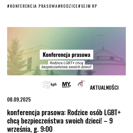
#
KONFERENCJA PRASOWA
#
RODZICE
#
SEJM RP
Rodzice osób LGBT+ apelują do polityków o bezpieczeństwo swoich dzi
AKTUALNOŚCI
08.09.2025
konferencja prasowa: Rodzice osób LGBT+
chcą bezpieczeństwa swoich dzieci! – 9
września, g. 9:00