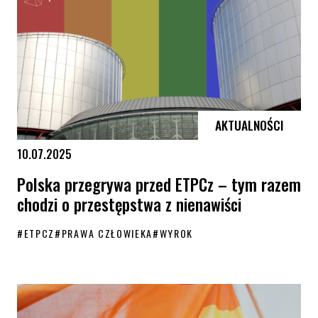
AKTUALNOŚCI
10.07.2025
Polska przegrywa przed ETPCz – tym razem
chodzi o przestępstwa z nienawiści
#
ETPCZ
#
PRAWA CZŁOWIEKA
#
WYROK
Polska przegrywa przed ETPCz – tym razem chodzi o przestępstwa z 