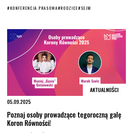
#
KONFERENCJA PRASOWA
#
RODZICE
#
SEJM
konferencja prasowa: Rodzice osób LGBT+ chcą bezpieczeństwa swoich
AKTUALNOŚCI
05.09.2025
Poznaj osoby prowadzące tegoroczną galę
Koron Równości!