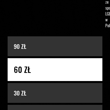
ze
spo
LG
w
Pol
PODAJ KWOTĘ
90 ZŁ
60 ZŁ
30 ZŁ