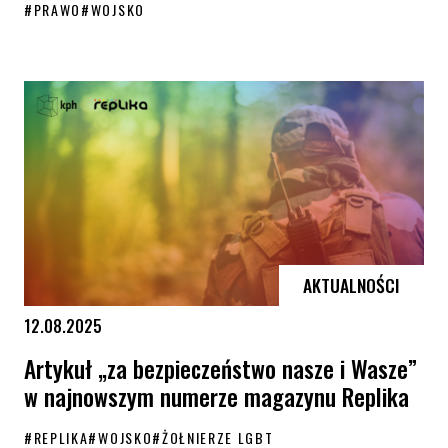
#
PRAWO
#
WOJSKO
Bezpieczeństwo zaczyna się tam, gdzie mundur i równość idą ramię 
AKTUALNOŚCI
12.08.2025
Artykuł „za bezpieczeństwo nasze i Wasze”
w najnowszym numerze magazynu Replika
#
REPLIKA
#
WOJSKO
#
ŻOŁNIERZE LGBT