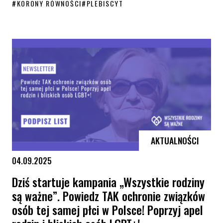
#
KORONY RÓWNOŚCI
#
PLEBISCYT
Poznaj osoby prowadzące tegoroczną galę Koron Równości!
AKTUALNOŚCI
04.09.2025
Dziś startuje kampania „Wszystkie rodziny
są ważne”. Powiedz TAK ochronie związków
osób tej samej płci w Polsce! Poprzyj apel