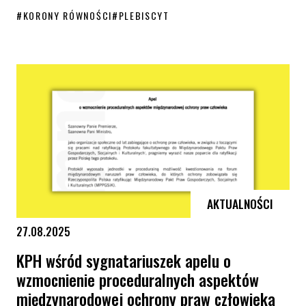
#
KORONY RÓWNOŚCI
#
PLEBISCYT
Zdecyduj, kto otrzyma tegoroczne Korony Równości!
AKTUALNOŚCI
27.08.2025
KPH wśród sygnatariuszek apelu o
wzmocnienie proceduralnych aspektów
międzynarodowej ochrony praw człowieka