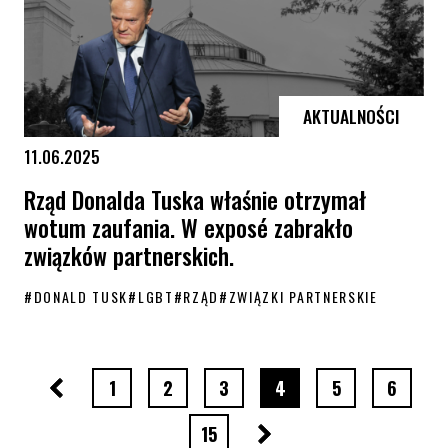
AKTUALNOŚCI
11.06.2025
Rząd Donalda Tuska właśnie otrzymał
wotum zaufania. W exposé zabrakło
związków partnerskich.
#
DONALD TUSK
#
LGBT
#
RZĄD
#
ZWIĄZKI PARTNERSKIE
Rząd Donalda Tuska właśnie otrzymał wotum zaufania. W exposé zabra
Poprzednia strona
strona numer
strona numer
strona numer
strona numer
strona numer
strona 
1
2
3
4
5
6
Następna strona
strona numer
15
…