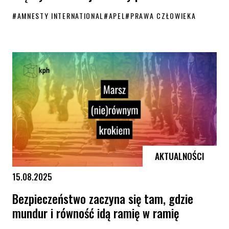
#
AMNESTY INTERNATIONAL
#
APEL
#
PRAWA CZŁOWIEKA
KPH wśród sygnatariuszek apelu o wzmocnienie proceduralnych aspe
AKTUALNOŚCI
15.08.2025
Bezpieczeństwo zaczyna się tam, gdzie
mundur i równość idą ramię w ramię