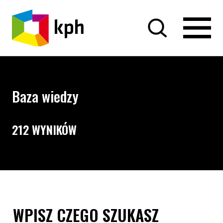
PRZEJDŹ DO TREŚCI
Baza wiedzy
212 WYNIKÓW
Opcje wyszukiwania i filtrowania treści
Wyszukiwarka