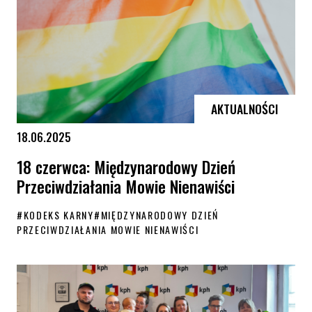
AKTUALNOŚCI
18.06.2025
18 czerwca: Międzynarodowy Dzień
Przeciwdziałania Mowie Nienawiści
#
KODEKS KARNY
#
MIĘDZYNARODOWY DZIEŃ
PRZECIWDZIAŁANIA MOWIE NIENAWIŚCI
18 czerwca: Międzynarodowy Dzień Przeciwdziałania Mowie Nienawiści