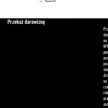
Przekaż darowiznę
Pr
da
na
KP
po
na
jes
sku
dzi
na
rz
ró
pr
os