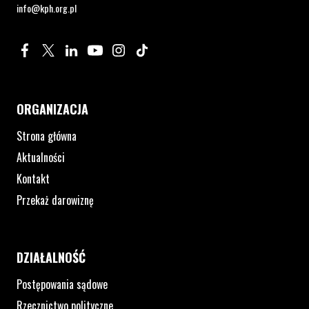
info@kph.org.pl
Profil na Facebook. Strona otwiera się w nowym oknie.
Profil na Twitter. Strona otwiera się w nowym oknie.
Profil na LinkedIn. Strona otwiera się w nowym oknie.
Profil na YouTube. Strona otwiera się w nowym 
Profil na Instagram. Strona otwiera się 
Profil na Tiktok. Strona otwiera się
ORGANIZACJA
Strona główna
Aktualności
Kontakt
Przekaż darowiznę
DZIAŁALNOŚĆ
Postępowania sądowe
Rzecznictwo polityczne