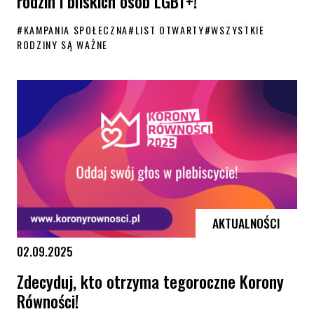
rodzin i bliskich osób LGBT+!
#
KAMPANIA SPOŁECZNA
#
LIST OTWARTY
#
WSZYSTKIE
RODZINY SĄ WAŻNE
Dziś startuje kampania „Wszystkie rodziny są ważne”. Powiedz TAK och
AKTUALNOŚCI
02.09.2025
Zdecyduj, kto otrzyma tegoroczne Korony
Równości!