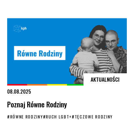
Artykuł „za bezpieczeństwo nasze i Wasze” w najnowszym numerze m
AKTUALNOŚCI
08.08.2025
Poznaj Równe Rodziny
#
RÓWNE RODZINY
#
RUCH LGBT+
#
TĘCZOWE RODZINY
Poznaj Równe Rodziny