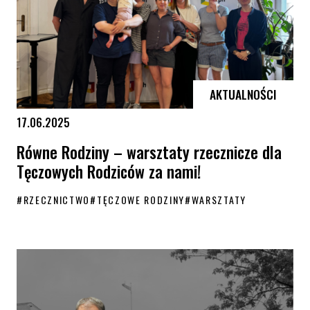
AKTUALNOŚCI
17.06.2025
Równe Rodziny – warsztaty rzecznicze dla
Tęczowych Rodziców za nami!
#
RZECZNICTWO
#
TĘCZOWE RODZINY
#
WARSZTATY
Równe Rodziny – warsztaty rzecznicze dla Tęczowych Rodziców za na