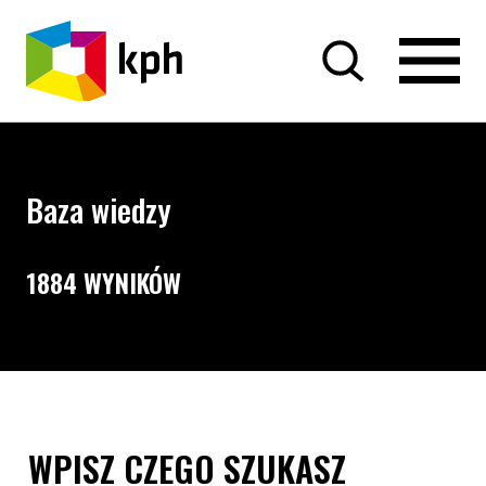
PRZEJDŹ DO TREŚCI
Baza wiedzy
1884 WYNIKÓW
Opcje wyszukiwania i filtrowania treści
Wyszukiwarka