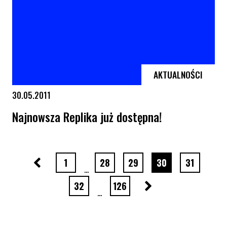
AKTUALNOŚCI
30.05.2011
Najnowsza Replika już dostępna!
Najnowsza Replika już dostępna!
Poprzednia strona
strona numer
strona numer
strona numer
strona numer
strona nu
1
28
29
30
31
…
Następna strona
strona numer
strona numer
32
126
…