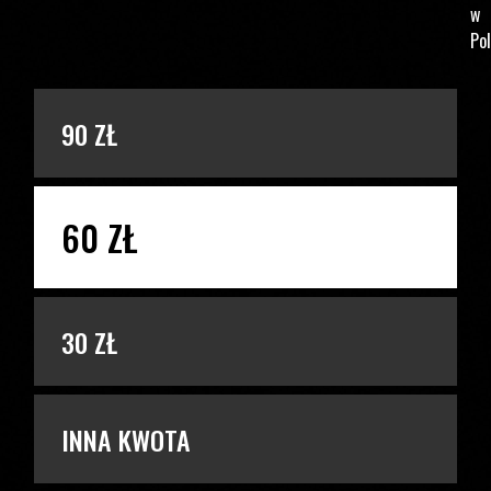
w
Pol
PODAJ KWOTĘ
90 ZŁ
60 ZŁ
30 ZŁ
INNA KWOTA