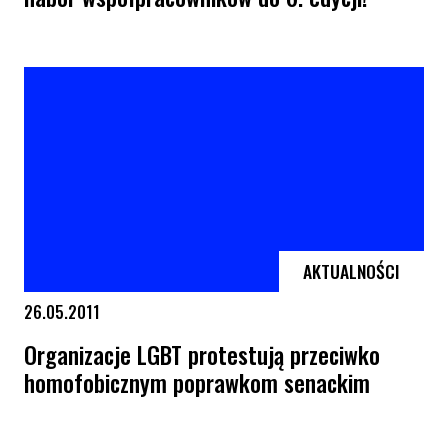
Festiwal Równe Prawa do Miłości ogłasza nabór współpracowników do 6
AKTUALNOŚCI
26.05.2011
Organizacje LGBT protestują przeciwko
homofobicznym poprawkom senackim
Organizacje LGBT protestują przeciwko homofobicznym poprawkom 