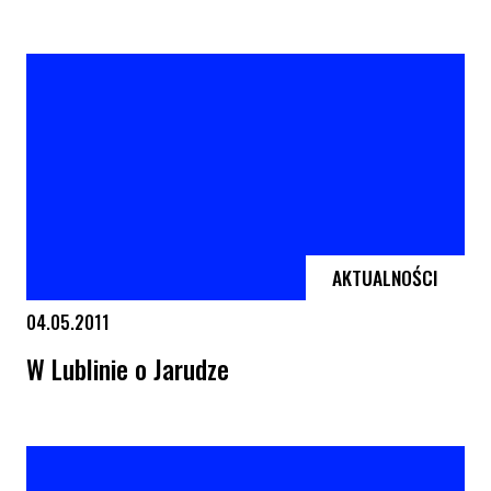
Film i spotkanie z policjantem nt. homofobicznej przemocy
AKTUALNOŚCI
04.05.2011
W Lublinie o Jarudze
W Lublinie o Jarudze