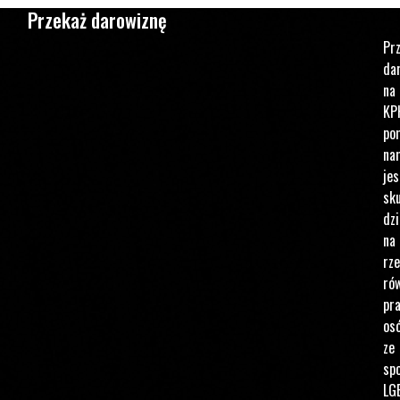
Przekaż darowiznę
Pr
da
na
KP
po
na
jes
sku
dzi
na
rz
ró
pr
os
ze
spo
LG