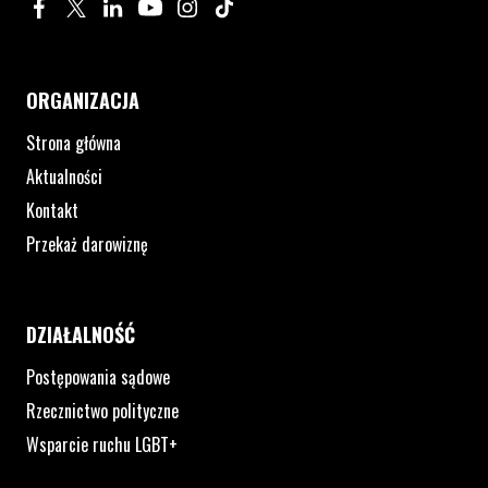
Profil na Facebook. Strona otwiera się w nowym oknie.
Profil na Twitter. Strona otwiera się w nowym oknie.
Profil na LinkedIn. Strona otwiera się w nowym oknie.
Profil na YouTube. Strona otwiera się w nowym 
Profil na Instagram. Strona otwiera się 
Profil na Tiktok. Strona otwiera się
ORGANIZACJA
Strona główna
Aktualności
Kontakt
Przekaż darowiznę
DZIAŁALNOŚĆ
Postępowania sądowe
Rzecznictwo polityczne
Wsparcie ruchu LGBT+