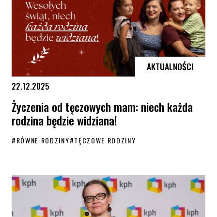
AKTUALNOŚCI
22.12.2025
Życzenia od tęczowych mam: niech każda
rodzina będzie widziana!
#
RÓWNE RODZINY
#
TĘCZOWE RODZINY
Życzenia od tęczowych mam: niech każda rodzina będzie widziana!