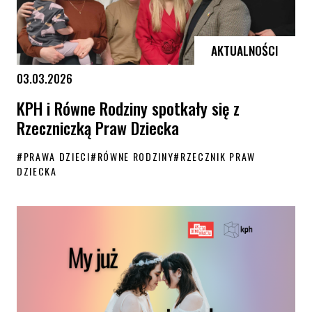
AKTUALNOŚCI
03.03.2026
KPH i Równe Rodziny spotkały się z
Rzeczniczką Praw Dziecka
#
PRAWA DZIECI
#
RÓWNE RODZINY
#
RZECZNIK PRAW
DZIECKA
KPH i Równe Rodziny spotkały się z Rzeczniczką Praw Dziecka