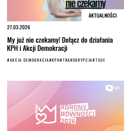
AKTUALNOŚCI
27.03.2026
My już nie czekamy! Dołącz do działania
KPH i Akcji Demokracji
#
AKCJA DEMOKRACJA
#
KPH
#
TRANSKRYPCJA
#
TSUE
My już nie czekamy! Dołącz do działania KPH i Akcji Demokracji