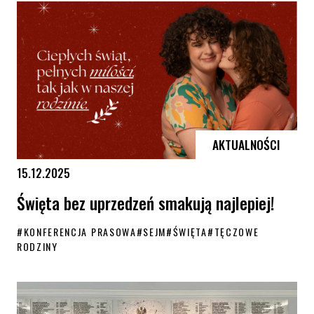
AKTUALNOŚCI
15.12.2025
Święta bez uprzedzeń smakują najlepiej!
#
KONFERENCJA PRASOWA
#
SEJM
#
ŚWIĘTA
#
TĘCZOWE
RODZINY
Święta bez uprzedzeń smakują najlepiej!