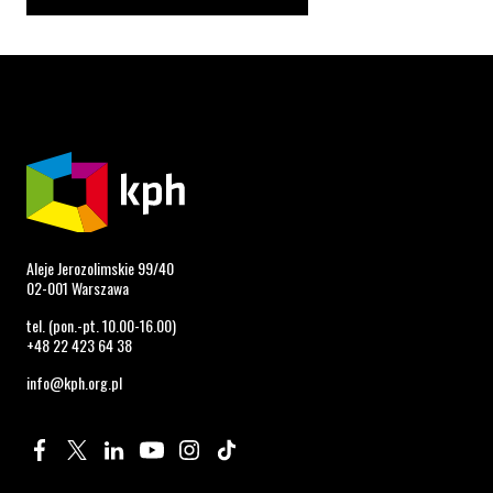
Aleje Jerozolimskie 99/40
02-001 Warszawa
tel. (pon.-pt. 10.00-16.00)
+48 22 423 64 38
info@kph.org.pl
Profil na Facebook. Strona otwiera się w nowym oknie.
Profil na Twitter. Strona otwiera się w nowym oknie.
Profil na LinkedIn. Strona otwiera się w nowym oknie.
Profil na YouTube. Strona otwiera się w nowym 
Profil na Instagram. Strona otwiera się 
Profil na Tiktok. Strona otwiera się