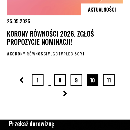
AKTUALNOŚCI
25.05.2026
KORONY RÓWNOŚCI 2026. ZGŁOŚ
PROPOZYCJE NOMINACJI!
#
KORONY RÓWNOŚCI
#
LGBT
#
PLEBISCYT
KORONY RÓWNOŚCI 2026. ZGŁOŚ PROPOZYCJE NOMINACJI!
Poprzednia strona
strona numer
strona numer
strona numer
strona numer
strona nu
1
8
9
10
11
…
Następna strona
Przekaż darowiznę