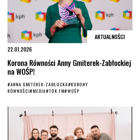
AKTUALNOŚCI
22.01.2026
Korona Równości Anny Gmiterek-Zabłockiej
na WOŚP!
#
ANNA GMITEREK-ZABŁOCKA
#
KORONY
RÓWNOŚCI
#
MEDIA
#
TOK FM
#
WOŚP
Korona Równości Anny Gmiterek-Zabłockiej na WOŚP!