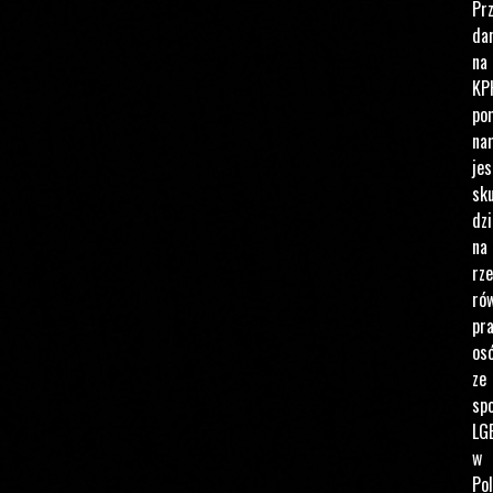
Pr
da
na
KP
po
na
jes
sku
dzi
na
rz
ró
pr
os
ze
spo
LG
w
Pol