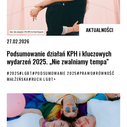
AKTUALNOŚCI
27.02.2026
Podsumowanie działań KPH i kluczowych
wydarzeń 2025. „Nie zwalniamy tempa”
#
2025
#
LGBT
#
PODSUMOWANIE 2025
#
PRAWO
#
RÓWNOŚĆ
MAŁŻEŃSKA
#
RUCH LGBT+
Podsumowanie działań KPH i kluczowych wydarzeń 2025. „Nie zwalni