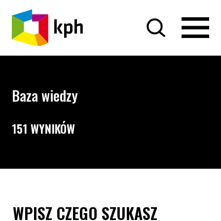
PRZEJDŹ DO TREŚCI
Baza wiedzy
151 WYNIKÓW
Opcje wyszukiwania i filtrowania treści
Wyszukiwarka