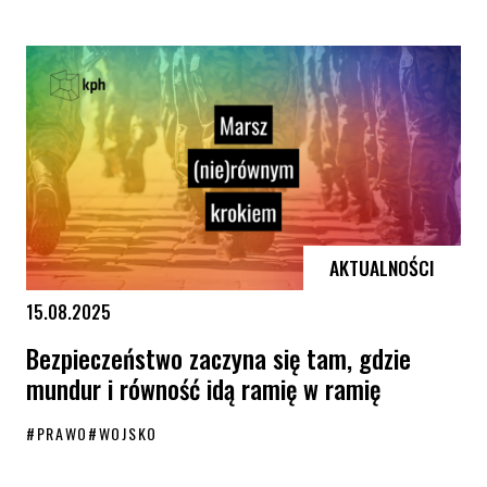
Marsze równości 2025 – zobacz daty i miasta, które już znamy!
AKTUALNOŚCI
15.08.2025
Bezpieczeństwo zaczyna się tam, gdzie
mundur i równość idą ramię w ramię
#
PRAWO
#
WOJSKO