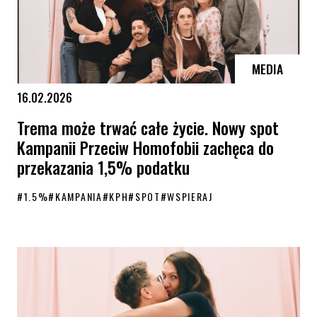
MEDIA
16.02.2026
Trema może trwać całe życie. Nowy spot
Kampanii Przeciw Homofobii zachęca do
przekazania 1,5% podatku
#
1.5%
#
KAMPANIA
#
KPH
#
SPOT
#
WSPIERAJ
Trema może trwać całe życie. Nowy spot Kampanii Przeciw Homofobii