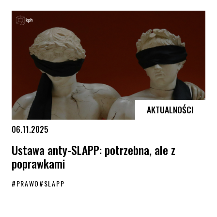
Bezpieczeństwo zaczyna się tam, gdzie mundur i równość idą ramię 
AKTUALNOŚCI
06.11.2025
Ustawa anty-SLAPP: potrzebna, ale z
poprawkami
#
PRAWO
#
SLAPP
Ustawa anty-SLAPP: potrzebna, ale z poprawkami