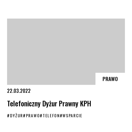
Uchwała anty-LGBT gminy Niebylec unieważniona – sukces RPO
PRAWO
22.03.2022
Telefoniczny Dyżur Prawny KPH
#
DYŻUR
#
PRAWO
#
TELEFON
#
WSPARCIE