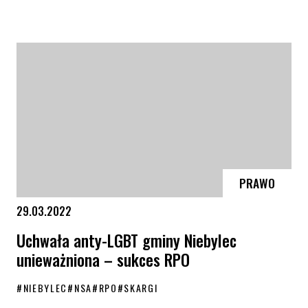
Komentarz KPH ws. zmiany przepisów dot. obrazy uczuć religijnych
PRAWO
29.03.2022
Uchwała anty-LGBT gminy Niebylec
unieważniona – sukces RPO
#
NIEBYLEC
#
NSA
#
RPO
#
SKARGI