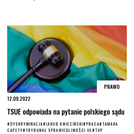
KPH zwyciężyło w sądzie z TVP – wyrok ws. „Inwazji”
PRAWO
12.09.2022
TSUE odpowiada na pytanie polskiego sądu
#
DYSKRYMINACJA
#
JAKUB KWIECIŃSKI
#
PRACA
#
TAMARA
CAPETY
#
TRYBUNAŁ SPRAWIEDLIWOŚCI UE
#
TVP