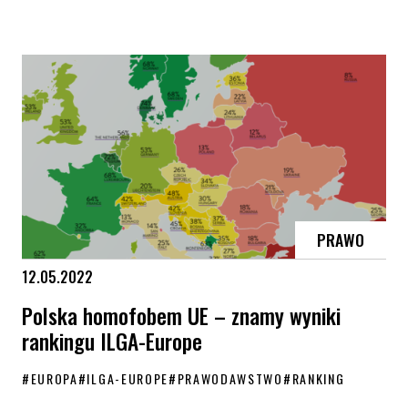
Jakub Kwieciński kontra TVP – rozprawa przed TSUE
PRAWO
12.05.2022
Polska homofobem UE – znamy wyniki
rankingu ILGA-Europe
#
EUROPA
#
ILGA-EUROPE
#
PRAWODAWSTWO
#
RANKING