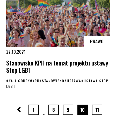
PRAWO
27.10.2021
Stanowisko KPH na temat projektu ustawy
Stop LGBT
#
KAJA GODEK
#
KPH
#
STANOWISKO
#
USTAWA
#
USTAWA STOP
LGBT
Stanowisko KPH na temat projektu ustawy Stop LGBT
Poprzednia strona
strona numer
strona numer
strona numer
strona numer
strona nu
1
8
9
10
11
…