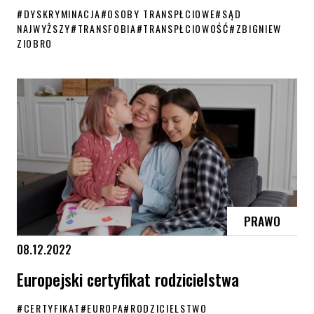
#
DYSKRYMINACJA
#
OSOBY TRANSPŁCIOWE
#
SĄD
NAJWYŻSZY
#
TRANSFOBIA
#
TRANSPŁCIOWOŚĆ
#
ZBIGNIEW
ZIOBRO
Trans kobieta wygrywa w Sądzie Najwyższym
PRAWO
08.12.2022
Europejski certyfikat rodzicielstwa
#
CERTYFIKAT
#
EUROPA
#
RODZICIELSTWO