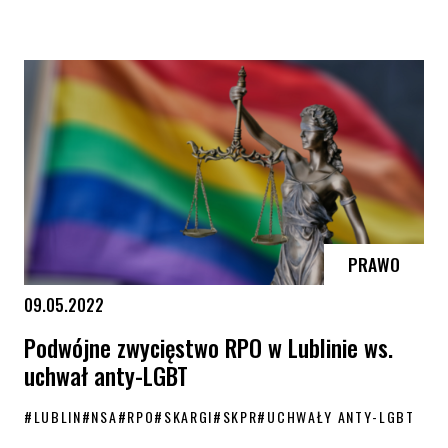
Polska homofobem UE – znamy wyniki rankingu ILGA-Europe
PRAWO
09.05.2022
Podwójne zwycięstwo RPO w Lublinie ws.
uchwał anty-LGBT
#
LUBLIN
#
NSA
#
RPO
#
SKARGI
#
SKPR
#
UCHWAŁY ANTY-LGBT