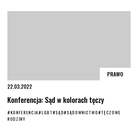
Telefoniczny Dyżur Prawny KPH
PRAWO
22.03.2022
Konferencja: Sąd w kolorach tęczy
#
KONFERENCJA
#
LGBT
#
SĄD
#
SĄDOWNICTWO
#
TĘCZOWE
RODZINY
Konferencja: Sąd w kolorach tęczy