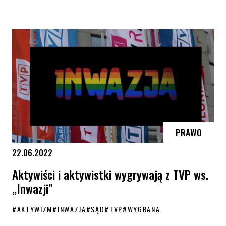
TSUE odpowiada na pytanie polskiego sądu
PRAWO
22.06.2022
Aktywiści i aktywistki wygrywają z TVP ws.
„Inwazji”
#
AKTYWIZM
#
INWAZJA
#
SĄD
#
TVP
#
WYGRANA