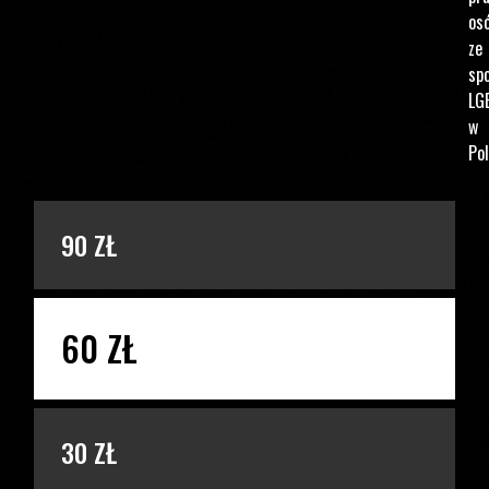
os
ze
spo
LG
w
Pol
PODAJ KWOTĘ
90 ZŁ
60 ZŁ
30 ZŁ