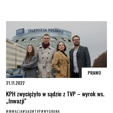
Europejski certyfikat rodzicielstwa
PRAWO
21.11.2022
KPH zwyciężyło w sądzie z TVP – wyrok ws.
„Inwazji”
#
INWAZJA
#
SĄD
#
TVP
#
WYGRANA