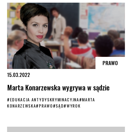
PRAWO
15.03.2022
Marta Konarzewska wygrywa w sądzie
#
EDUKACJA ANTYDYSKRYMINACYJNA
#
MARTA
KONARZEWSKA
#
PRAWO
#
SĄD
#
WYROK
Marta Konarzewska wygrywa w sądzie