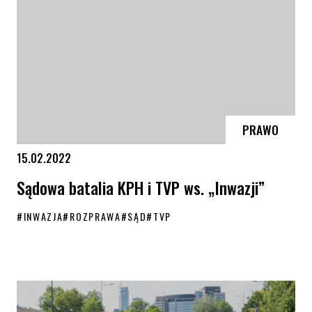
PRAWO
15.02.2022
Sądowa batalia KPH i TVP ws. „Inwazji”
#
INWAZJA
#
ROZPRAWA
#
SĄD
#
TVP
Sądowa batalia KPH i TVP ws. „Inwazji”