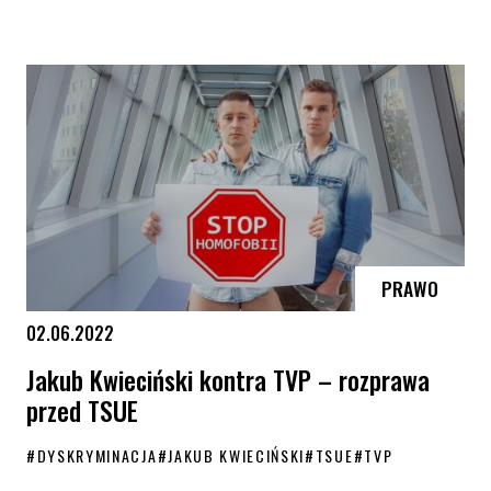
Aktywiści i aktywistki wygrywają z TVP ws. „Inwazji”
PRAWO
02.06.2022
Jakub Kwieciński kontra TVP – rozprawa
przed TSUE
#
DYSKRYMINACJA
#
JAKUB KWIECIŃSKI
#
TSUE
#
TVP