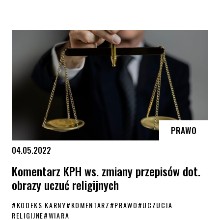
Podwójne zwycięstwo RPO w Lublinie ws. uchwał anty-LGBT
PRAWO
04.05.2022
Komentarz KPH ws. zmiany przepisów dot.
obrazy uczuć religijnych
#
KODEKS KARNY
#
KOMENTARZ
#
PRAWO
#
UCZUCIA
RELIGIJNE
#
WIARA