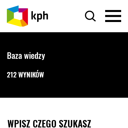
PRZEJDŹ DO TREŚCI
Baza wiedzy
212 WYNIKÓW
Opcje wyszukiwania i filtrowania treści
Wyszukiwarka