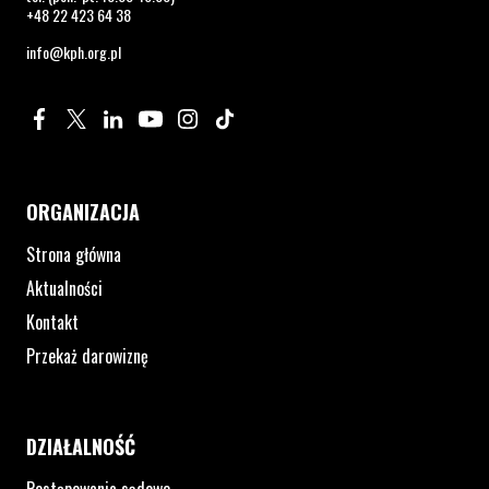
+48 22 423 64 38
info@kph.org.pl
Profil na Facebook. Strona otwiera się w nowym oknie.
Profil na Twitter. Strona otwiera się w nowym oknie.
Profil na LinkedIn. Strona otwiera się w nowym oknie.
Profil na YouTube. Strona otwiera się w nowym 
Profil na Instagram. Strona otwiera się 
Profil na Tiktok. Strona otwiera się
ORGANIZACJA
Strona główna
Aktualności
Kontakt
Przekaż darowiznę
DZIAŁALNOŚĆ