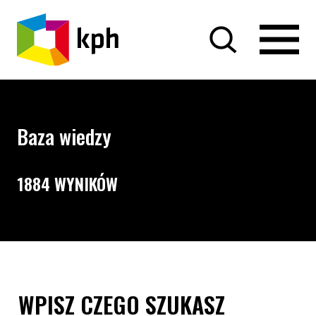
PRZEJDŹ DO TREŚCI
Baza wiedzy
1884 WYNIKÓW
Opcje wyszukiwania i filtrowania treści
Wyszukiwarka