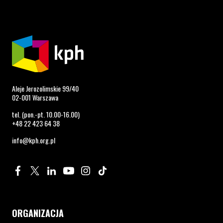
Aleje Jerozolimskie 99/40
02-001 Warszawa
tel. (pon.-pt. 10.00-16.00)
+48 22 423 64 38
info@kph.org.pl
Profil na Facebook. Strona otwiera się w nowym oknie.
Profil na Twitter. Strona otwiera się w nowym oknie.
Profil na LinkedIn. Strona otwiera się w nowym oknie.
Profil na YouTube. Strona otwiera się w nowym 
Profil na Instagram. Strona otwiera się 
Profil na Tiktok. Strona otwiera się
ORGANIZACJA