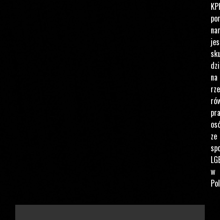
KP
po
na
jes
sku
dzi
na
rz
ró
pr
os
ze
spo
LG
w
Pol
PODAJ KWOTĘ