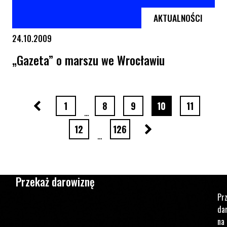
AKTUALNOŚCI
24.10.2009
„Gazeta” o marszu we Wrocławiu
„Gazeta” o marszu we Wrocławiu
Poprzednia strona
strona numer
strona numer
strona numer
strona numer
strona nu
1
8
9
10
11
…
Następna strona
strona numer
strona numer
12
126
…
Przekaż darowiznę
Pr
da
na