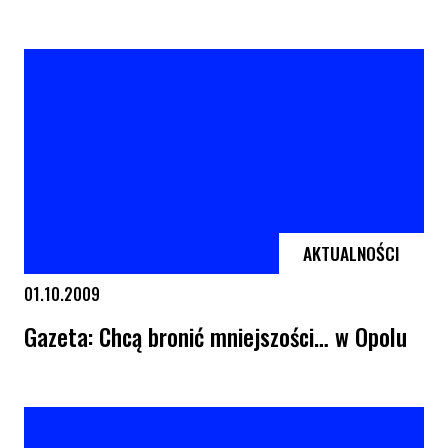
Debaty o edukacji w Trójmieście i Szczecinie
AKTUALNOŚCI
01.10.2009
Gazeta: Chcą bronić mniejszości… w Opolu
Gazeta: Chcą bronić mniejszości… w Opolu