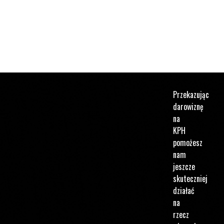
na
Przekazując
darowiznę
na
KPH
pomożesz
nam
jeszcze
skuteczniej
działać
na
rzecz