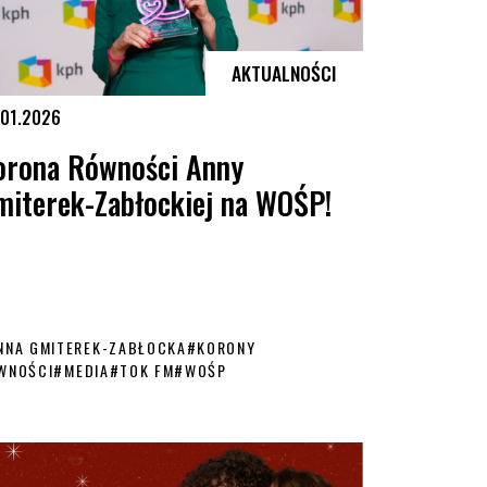
AKTUALNOŚCI
.01.2026
orona Równości Anny
miterek-Zabłockiej na WOŚP!
NNA GMITEREK-ZABŁOCKA
#
KORONY
WNOŚCI
#
MEDIA
#
TOK FM
#
WOŚP
obii zachęca do przekazania 1,5% podatku
ona Równości Anny Gmiterek-Zabłockiej na WOŚP!