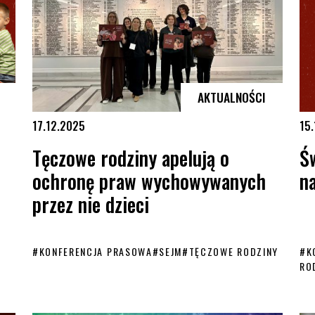
AKTUALNOŚCI
17.12.2025
15
Tęczowe rodziny apelują o
Ś
ochronę praw wychowywanych
na
przez nie dzieci
#
KONFERENCJA PRASOWA
#
SEJM
#
TĘCZOWE RODZINY
#
K
RO
e widziana!
Tęczowe rodziny apelują o ochronę praw wychowywanych przez nie 
Świ