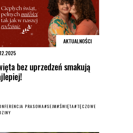
AKTUALNOŚCI
.12.2025
więta bez uprzedzeń smakują
jlepiej!
ONFERENCJA PRASOWA
#
SEJM
#
ŚWIĘTA
#
TĘCZOWE
DZINY
dzieci
ęta bez uprzedzeń smakują najlepiej!