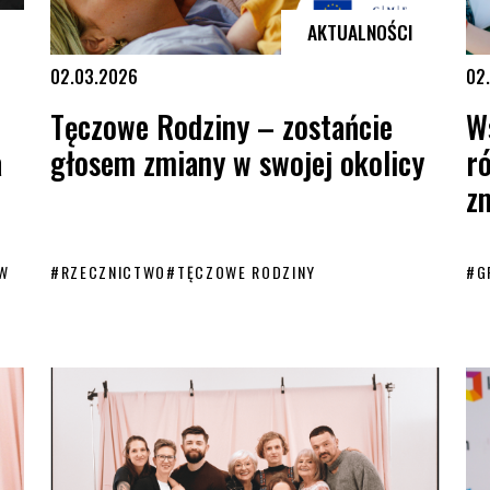
AKTUALNOŚCI
02.03.2026
02
Tęczowe Rodziny – zostańcie
W
a
głosem zmiany w swojej okolicy
r
zm
AW
#
RZECZNICTWO
#
TĘCZOWE RODZINY
#
G
Dziecka
Tęczowe Rodziny – zostańcie głosem zmiany w swojej okolicy
Wsp