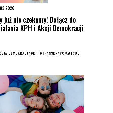
.03.2026
y już nie czekamy! Dołącz do
ziałania KPH i Akcji Demokracji
KCJA DEMOKRACJA
#
KPH
#
TRANSKRYPCJA
#
TSUE
już nie czekamy! Dołącz do działania KPH i Akcji Demokracji