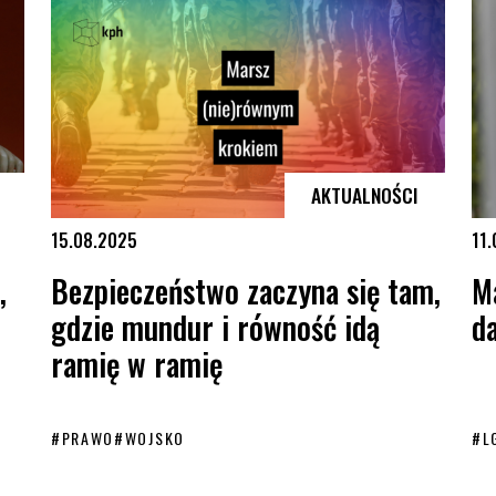
AKTUALNOŚCI
15.08.2025
11
,
Bezpieczeństwo zaczyna się tam,
M
gdzie mundur i równość idą
da
ramię w ramię
#
PRAWO
#
WOJSKO
#
L
Bezpieczeństwo zaczyna się tam, gdzie mundur i równość idą ram
Mar