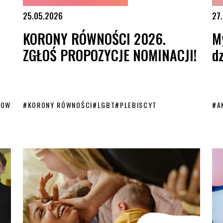
25.05.2026
27
KORONY RÓWNOŚCI 2026.
M
ZGŁOŚ PROPOZYCJE NOMINACJI!
d
ZOW
#
KORONY RÓWNOŚCI
#
LGBT
#
PLEBISCYT
#
A
stwo w Polsce
KORONY RÓWNOŚCI 2026. ZGŁOŚ PROPOZYCJE NOMINACJI!
My 