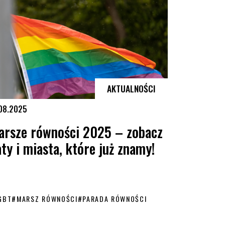
AKTUALNOŚCI
.08.2025
arsze równości 2025 – zobacz
ty i miasta, które już znamy!
GBT
#
MARSZ RÓWNOŚCI
#
PARADA RÓWNOŚCI
ię w ramię
sze równości 2025 – zobacz daty i miasta, które już znamy!