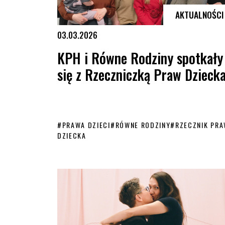
AKTUALNOŚCI
03.03.2026
KPH i Równe Rodziny spotkały
się z Rzeczniczką Praw Dzieck
#
PRAWA DZIECI
#
RÓWNE RODZINY
#
RZECZNIK PR
DZIECKA
KPH i Równe Rodziny spotkały się z Rzeczniczką Praw 