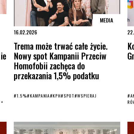
MEDIA
16.02.2026
22
Trema może trwać całe życie.
K
ie
Nowy spot Kampanii Przeciw
G
Homofobii zachęca do
przekazania 1,5% podatku
#
1.5%
#
KAMPANIA
#
KPH
#
SPOT
#
WSPIERAJ
#
A
T+
RÓ
5. „Nie zwalniamy tempa”
Trema może trwać całe życie. Nowy spot Kampanii Przeciw Homof
Kor