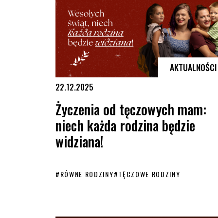
AKTUALNOŚCI
22.12.2025
Życzenia od tęczowych mam:
niech każda rodzina będzie
widziana!
#
RÓWNE RODZINY
#
TĘCZOWE RODZINY
Życzenia od tęczowych mam: niech każda rodzina będzi