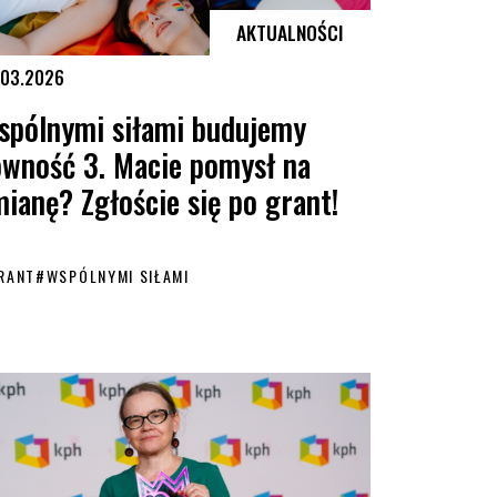
AKTUALNOŚCI
.03.2026
spólnymi siłami budujemy
ówność 3. Macie pomysł na
ianę? Zgłoście się po grant!
RANT
#
WSPÓLNYMI SIŁAMI
ólnymi siłami budujemy równość 3. Macie pomysł na zmianę? Zgłoście się