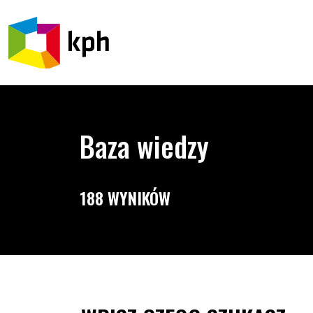
PRZEJDŹ DO TREŚCI
Baza wiedzy
188 WYNIKÓW
Opcje wyszukiwania i filtrowania treśc
Wyszukiwarka