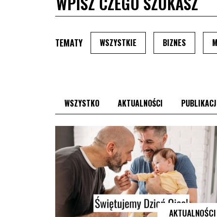
TEMATY
PO WYBRANIU TEMATU, S
PO WYBRA
WSZYSTKIE
BIZNES
M
PO WYBRANIU TYPU, STRONA PRZEŁA
PO WYBRANIU TY
WSZYSTKO
AKTUALNOŚCI
PUBLIKACJ
AKTUALNOŚCI