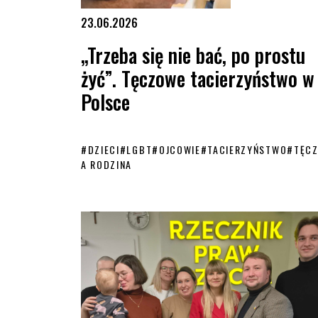
23.06.2026
„Trzeba się nie bać, po prostu
żyć”. Tęczowe tacierzyństwo w
Polsce
#
DZIECI
#
LGBT
#
OJCOWIE
#
TACIERZYŃSTWO
#
TĘC
A RODZINA
„Trzeba się nie bać, po prostu żyć”. Tęczowe tacierzyń