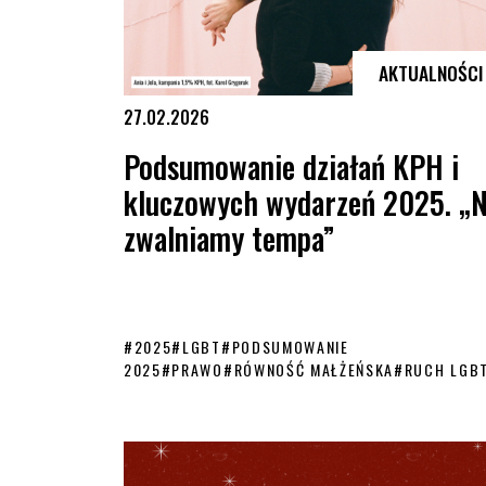
AKTUALNOŚCI
27.02.2026
Podsumowanie działań KPH i
kluczowych wydarzeń 2025. „N
zwalniamy tempa”
#
2025
#
LGBT
#
PODSUMOWANIE
2025
#
PRAWO
#
RÓWNOŚĆ MAŁŻEŃSKA
#
RUCH LGB
Podsumowanie działań KPH i kluczowych wydarzeń 202