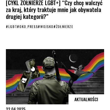
[CYKL ŻOŁNIERZE LGBT+] “Czy chcę walczyć
za kraj, który traktuje mnie jak obywatela
drugiej kategorii?”
#
LGBT
#
OKO.PRESS
#
WOJSKO
#
ŻOŁNIERZE
[CYKL ŻOŁNIERZE LGBT+] “Czy chcę walczyć za kraj, który traktuje mn
AKTUALNOŚCI
22.04.2025