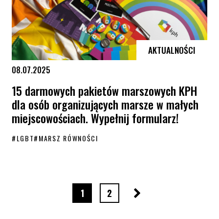
AKTUALNOŚCI
08.07.2025
15 darmowych pakietów marszowych KPH
dla osób organizujących marsze w małych
miejscowościach. Wypełnij formularz!
#
LGBT
#
MARSZ RÓWNOŚCI
15 darmowych pakietów marszowych KPH dla osób organizujących mar
Następna strona
strona numer
strona numer
1
2