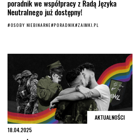
poradnik we współpracy z Radą Języka
Neutralnego już dostępny!
#
OSOBY NIEBINARNE
#
PORADNIK
#
ZAIMKI.PL
„Jak mówić, by nie wykluczać?” – nowy poradnik we współpracy z Rad
AKTUALNOŚCI
18.04.2025