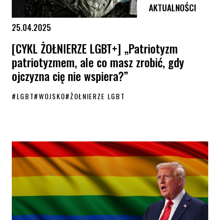
AKTUALNOŚCI
25.04.2025
[CYKL ŻOŁNIERZE LGBT+] „Patriotyzm
patriotyzmem, ale co masz zrobić, gdy
ojczyzna cię nie wspiera?”
#
LGBT
#
WOJSKO
#
ŻOŁNIERZE LGBT
[CYKL ŻOŁNIERZE LGBT+] „Patriotyzm patriotyzmem, ale co masz zrobi