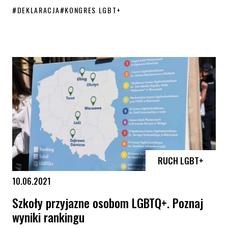
#
DEKLARACJA
#
KONGRES LGBT+
Deklaracja Kongresu LGBT+ – zapoznaj się z treścią
RUCH LGBT+
10.06.2021
Szkoły przyjazne osobom LGBTQ+. Poznaj
wyniki rankingu