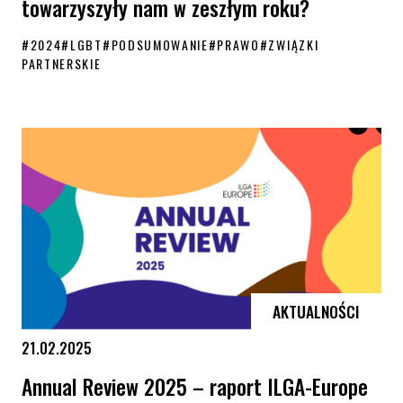
towarzyszyły nam w zeszłym roku?
#
2024
#
LGBT
#
PODSUMOWANIE
#
PRAWO
#
ZWIĄZKI
PARTNERSKIE
Podsumowanie KPH 2024. Jakie przełomowe zmiany dla osób LGBT+ t
AKTUALNOŚCI
21.02.2025
Annual Review 2025 – raport ILGA-Europe