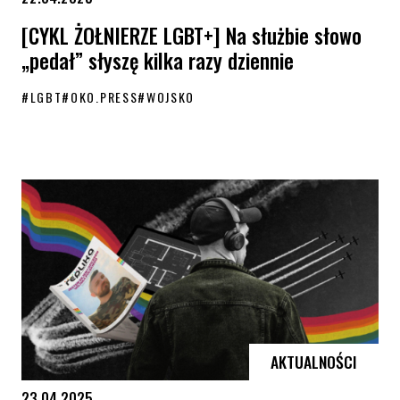
[CYKL ŻOŁNIERZE LGBT+] Na służbie słowo
„pedał” słyszę kilka razy dziennie
#
LGBT
#
OKO.PRESS
#
WOJSKO
[CYKL ŻOŁNIERZE LGBT+] Na służbie słowo „pedał” słyszę kilka razy dz
AKTUALNOŚCI
23.04.2025