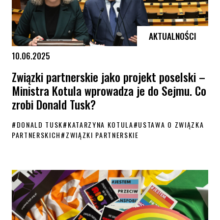
AKTUALNOŚCI
10.06.2025
Związki partnerskie jako projekt poselski –
Ministra Kotula wprowadza je do Sejmu. Co
zrobi Donald Tusk?
#
DONALD TUSK
#
KATARZYNA KOTULA
#
USTAWA O ZWIĄZKA
PARTNERSKICH
#
ZWIĄZKI PARTNERSKIE
Związki partnerskie jako projekt poselski – Ministra Kotula wprowad