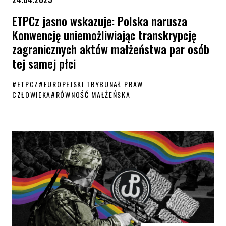
ETPCz jasno wskazuje: Polska narusza
Konwencję uniemożliwiając transkrypcję
zagranicznych aktów małżeństwa par osób
tej samej płci
#
ETPCZ
#
EUROPEJSKI TRYBUNAŁ PRAW
CZŁOWIEKA
#
RÓWNOŚĆ MAŁŻEŃSKA
ETPCz jasno wskazuje: Polska narusza Konwencję uniemożliwiając tra