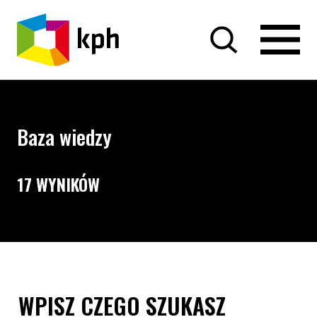
PRZEJDŹ DO TREŚCI
Baza wiedzy
17 WYNIKÓW
Opcje wyszukiwania i filtrowania treści
Wyszukiwarka