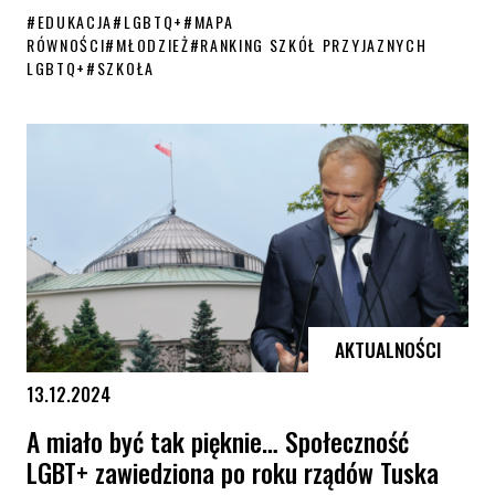
#
EDUKACJA
#
LGBTQ+
#
MAPA
RÓWNOŚCI
#
MŁODZIEŻ
#
RANKING SZKÓŁ PRZYJAZNYCH
LGBTQ+
#
SZKOŁA
Szkoły przyjazne osobom LGBTQ+. Poznaj wyniki rankingu
AKTUALNOŚCI
13.12.2024
A miało być tak pięknie… Społeczność
LGBT+ zawiedziona po roku rządów Tuska