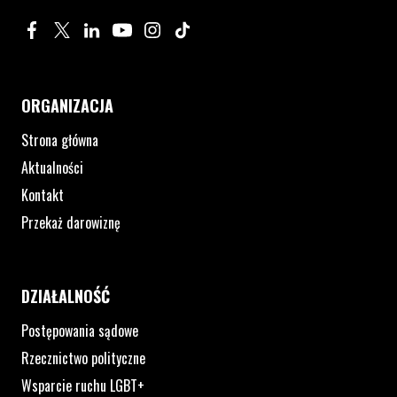
Profil na Facebook. Strona otwiera się w nowym oknie.
Profil na Twitter. Strona otwiera się w nowym oknie.
Profil na LinkedIn. Strona otwiera się w nowym oknie.
Profil na YouTube. Strona otwiera się w nowym 
Profil na Instagram. Strona otwiera się 
Profil na Tiktok. Strona otwiera się
ORGANIZACJA
Strona główna
Aktualności
Kontakt
Przekaż darowiznę
DZIAŁALNOŚĆ
Postępowania sądowe
Rzecznictwo polityczne
Wsparcie ruchu LGBT+