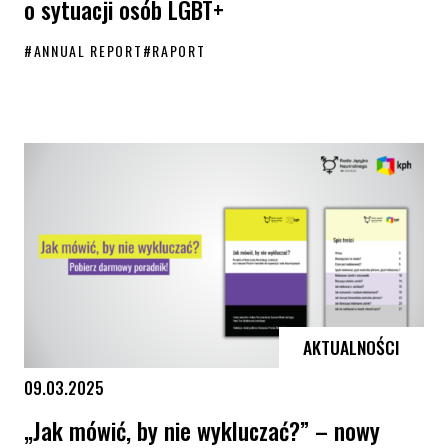
o sytuacji osób LGBT+
#
ANNUAL REPORT
#
RAPORT
Annual Review 2025 – raport ILGA-Europe o sytuacji osób LGBT+
AKTUALNOŚCI
09.03.2025
„Jak mówić, by nie wykluczać?” – nowy