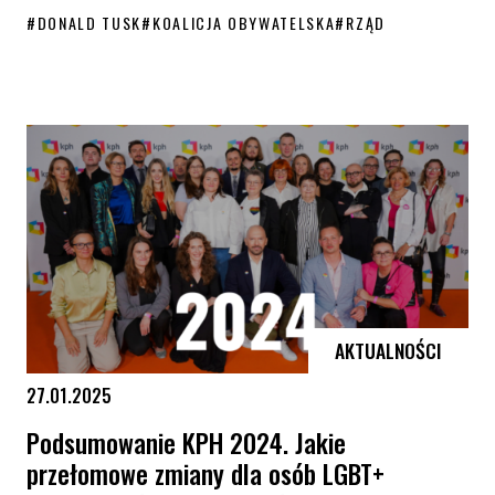
#
DONALD TUSK
#
KOALICJA OBYWATELSKA
#
RZĄD
A miało być tak pięknie… Społeczność LGBT+ zawiedziona po roku rzą
AKTUALNOŚCI
27.01.2025
Podsumowanie KPH 2024. Jakie
przełomowe zmiany dla osób LGBT+