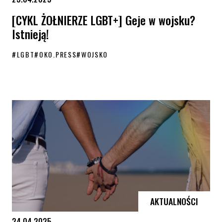
[CYKL ŻOŁNIERZE LGBT+] Geje w wojsku?
Istnieją!
#
LGBT
#
OKO.PRESS
#
WOJSKO
[CYKL ŻOŁNIERZE LGBT+] Geje w wojsku? Istnieją!
AKTUALNOŚCI
24.04.2025