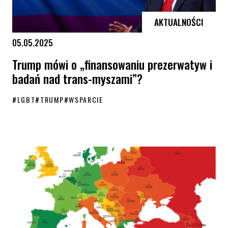
AKTUALNOŚCI
05.05.2025
Trump mówi o „finansowaniu prezerwatyw i
badań nad trans-myszami”?
#
LGBT
#
TRUMP
#
WSPARCIE
Trump mówi o „finansowaniu prezerwatyw i badań nad trans-myszami