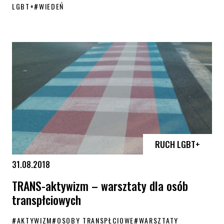
LGBT+
#
WIEDEŃ
Konferencja ILGA-Europe w Wiedniu
RUCH LGBT+
31.08.2018
TRANS-aktywizm – warsztaty dla osób
transpłciowych
#
AKTYWIZM
#
OSOBY TRANSPŁCIOWE
#
WARSZTATY