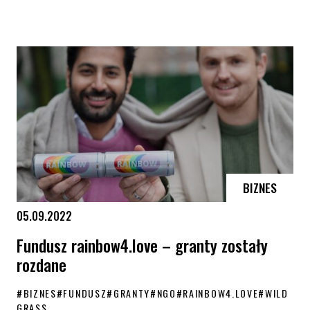
50 000 zł z funduszu rainbow4.love na inicjatywy LGBT+
BIZNES
05.09.2022
Fundusz rainbow4.love – granty zostały
rozdane
#
BIZNES
#
FUNDUSZ
#
GRANTY
#
NGO
#
RAINBOW4.LOVE
#
WILD
GRASS