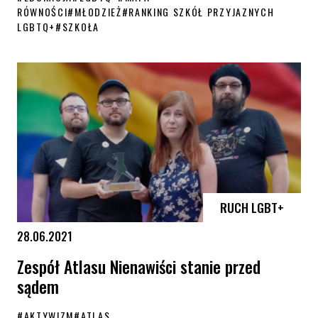
RÓWNOŚCI
#
MŁODZIEŻ
#
RANKING SZKÓŁ PRZYJAZNYCH
LGBTQ+
#
SZKOŁA
Szkoły przyjazne osobom LGBTQ+. Poznaj wyniki rankingu
RUCH LGBT+
28.06.2021
Zespół Atlasu Nienawiści stanie przed
sądem
#
AKTYWIZM
#
ATLAS