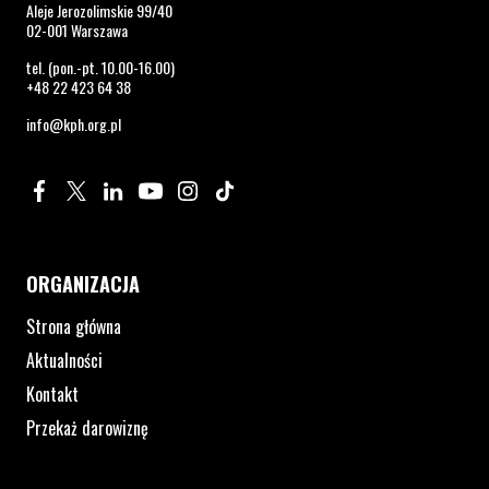
Aleje Jerozolimskie 99/40
02-001 Warszawa
tel. (pon.-pt. 10.00-16.00)
+48 22 423 64 38
info@kph.org.pl
Profil na Facebook. Strona otwiera się w nowym oknie.
Profil na Twitter. Strona otwiera się w nowym oknie.
Profil na LinkedIn. Strona otwiera się w nowym oknie.
Profil na YouTube. Strona otwiera się w nowym 
Profil na Instagram. Strona otwiera się 
Profil na Tiktok. Strona otwiera się
ORGANIZACJA
Strona główna
Aktualności
Kontakt
Przekaż darowiznę