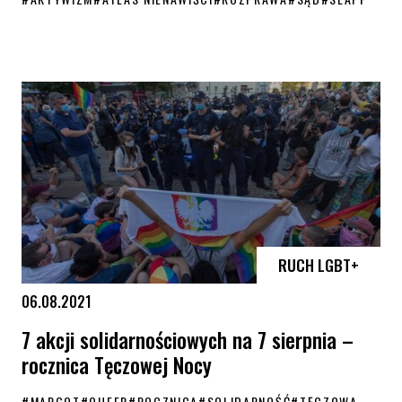
Rozprawa Atlasu Nienawiści odroczona do 8 października
RUCH LGBT+
06.08.2021
7 akcji solidarnościowych na 7 sierpnia –
rocznica Tęczowej Nocy
#
MARGOT
#
QUEER
#
ROCZNICA
#
SOLIDARNOŚĆ
#
TĘCZOWA