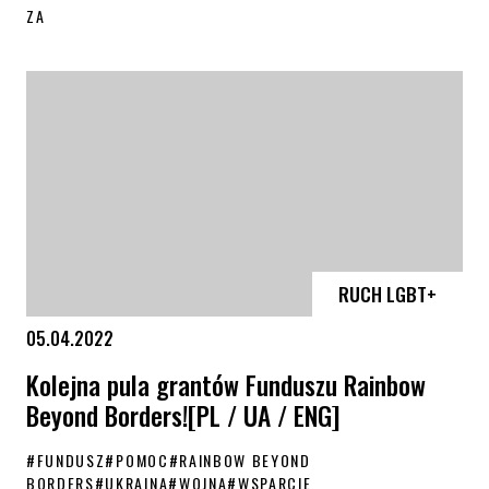
ZA
Rekrutacja do 11. edycji Akademii Zaangażowanego Rodzica
RUCH LGBT+
05.04.2022
Kolejna pula grantów Funduszu Rainbow
Beyond Borders![PL / UA / ENG]
#
FUNDUSZ
#
POMOC
#
RAINBOW BEYOND
BORDERS
#
UKRAINA
#
WOJNA
#
WSPARCIE