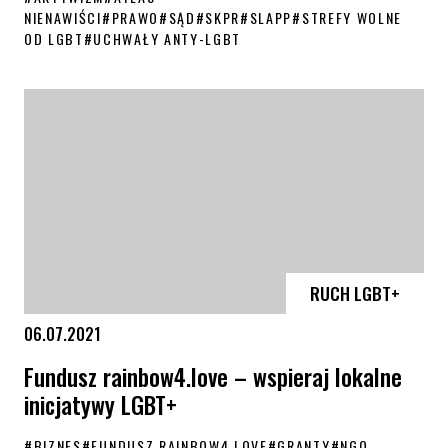
NIENAWIŚCI
#
PRAWO
#
SĄD
#
SKPR
#
SLAPP
#
STREFY WOLNE
OD LGBT
#
UCHWAŁY ANTY-LGBT
Zespół Atlasu Nienawiści stanie przed sądem
RUCH LGBT+
06.07.2021
Fundusz rainbow4.love – wspieraj lokalne
inicjatywy LGBT+
#
BIZNES
#
FUNDUSZ RAINBOW4.LOVE
#
GRANTY
#
NGO