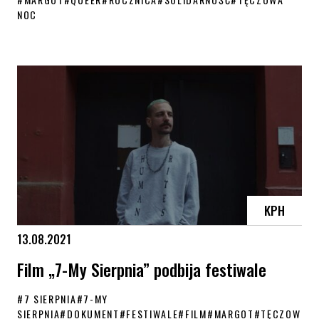
NOC
7 akcji solidarnościowych na 7 sierpnia – rocznica Tęczowej Nocy
KPH
13.08.2021
Film „7-My Sierpnia” podbija festiwale
#
7 SIERPNIA
#
7-MY
SIERPNIA
#
DOKUMENT
#
FESTIWALE
#
FILM
#
MARGOT
#
TĘCZOW