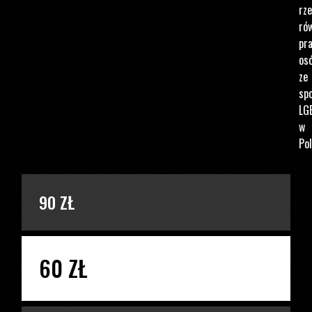
rz
ró
pr
os
ze
spo
LG
w
Pol
PODAJ KWOTĘ
90 ZŁ
60 ZŁ