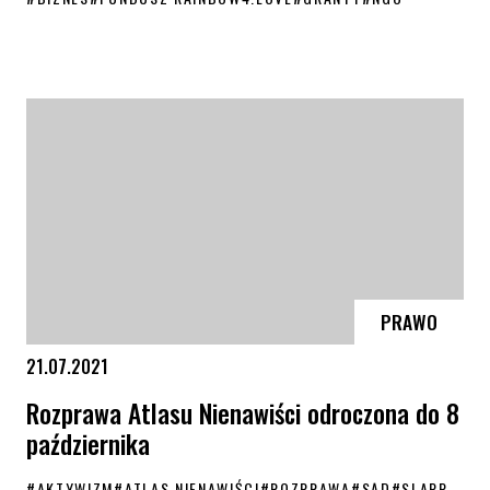
Fundusz rainbow4.love – wspieraj lokalne inicjatywy LGBT+
PRAWO
21.07.2021
Rozprawa Atlasu Nienawiści odroczona do 8
października
#
AKTYWIZM
#
ATLAS NIENAWIŚCI
#
ROZPRAWA
#
SĄD
#
SLAPP