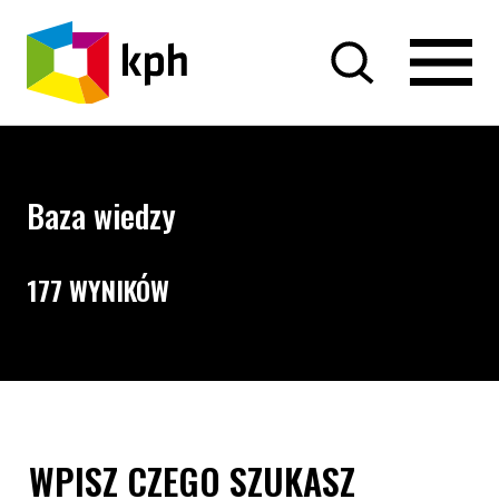
PRZEJDŹ DO TREŚCI
Baza wiedzy
177 WYNIKÓW
Opcje wyszukiwania i filtrowania treści
Wyszukiwarka