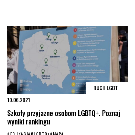
Deklaracja Kongresu LGBT+ – zapoznaj się z treścią
RUCH LGBT+
10.06.2021
Szkoły przyjazne osobom LGBTQ+. Poznaj
wyniki rankingu
#
EDUKACJA
#
LGBTQ+
#
MAPA