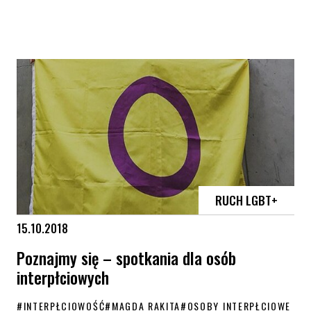
TRANS-aktywizm – warsztaty dla osób transpłciowych
RUCH LGBT+
15.10.2018
Poznajmy się – spotkania dla osób
interpłciowych
#
INTERPŁCIOWOŚĆ
#
MAGDA RAKITA
#
OSOBY INTERPŁCIOWE