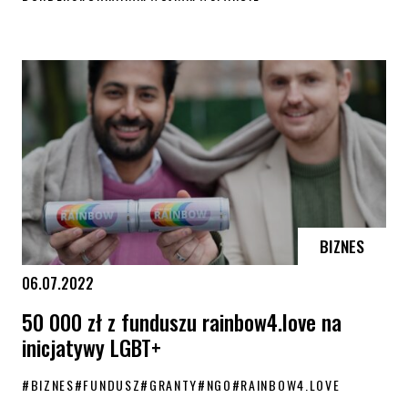
Kolejna pula grantów Funduszu Rainbow Beyond Borders![PL / UA / EN
BIZNES
06.07.2022
50 000 zł z funduszu rainbow4.love na
inicjatywy LGBT+
#
BIZNES
#
FUNDUSZ
#
GRANTY
#
NGO
#
RAINBOW4.LOVE