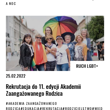
A NOC
Film „7-My Sierpnia” podbija festiwale
RUCH LGBT+
25.02.2022
Rekrutacja do 11. edycji Akademii
Zaangażowanego Rodzica
#
AKADEMIA ZAANGAŻOWANEGO
RODZICA
#
EDUKACJA
#
REKRUTACJA
#
RODZICIELSTWO
#
WIED