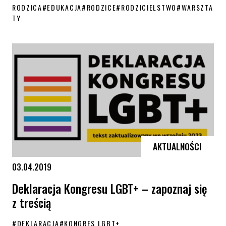
RODZICA
#
EDUKACJA
#
RODZICE
#
RODZICIELSTWO
#
WARSZTA
TY
Zakończyliśmy kolejną edycję Akademii Zaangażowanego Rodzica
AKTUALNOŚCI
03.04.2019
Deklaracja Kongresu LGBT+ – zapoznaj się
z treścią
#
DEKLARACJA
#
KONGRES LGBT+